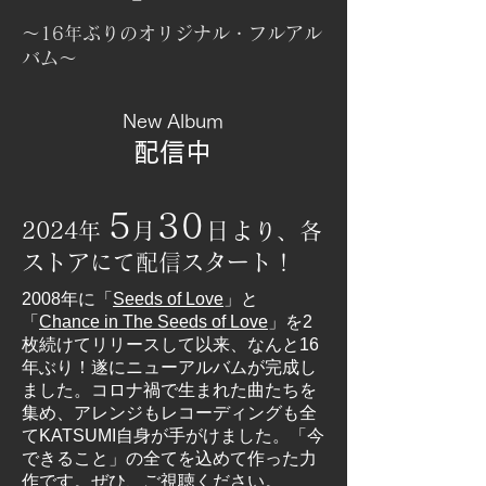
〜16年ぶりのオリジナル・フルアル
バム〜
New Album
配信中
5
30
2024年
月
日
より、各
ストアにて配信スタート！
2008年に「
Seeds of Love
」と
「
Chance in The Seeds of Love
」を2
枚続けてリリースして以来、なんと16
年ぶり！遂にニューアルバムが完成し
ました。
コロナ禍で生まれた曲たちを
集め、アレンジもレコーディングも全
てKATSUMI自身が手がけました。「今
できること」の全てを込めて作った力
作です。ぜひ、ご視聴ください。