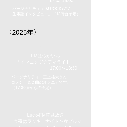
17:05-19:00
パーソナリティ：DJ POCKYさん
生電話インタビュー。（18時台予定）
〈2025年〉
1/22（水）
FMはつかいち
「イブニング☆ディライト」
17:00〜18:30
パーソナリティ：三上雄大さん
コメント＆楽曲のオンエアです。
（17:30頃からの予定）
2/24（月）
LuckyFM茨城放送
「今夜はラッキーナイト〜赤プルマ