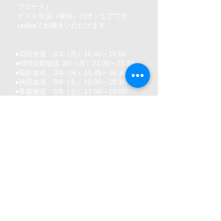
フコース）
ゲスト出演（収録）のオンエアです。
​radikoでお聴きいただけます。
〈2回目〉
●四国放送 3/3（月）16:40～16:50
●KBS京都放送 3/3（月）21:00～21:20
●福井放送 3/4（火）15:45～16:30
●秋田放送 3/8（土）10:00～10:15
●青森放送 3/8（土）17:50～18:00
●IBC岩手放送 3/9（日）11:05〜12:00
「松本英子の
サウンドスケッチ」
パーソナリティ：松本英子さん
ゲスト出演（収録）のオンエアです。
​radikoでもお聴きいただけます。
●秋田放送 4/5（土）9:30～10:00
●青森放送 4/5（土）16:50～17:00
●熊本放送 4/5（土）8:30〜8:45
​●ABCラジオ 4/6（日）5:30〜6:00
●ラジオ福島 4/7（月）19:00〜19:30