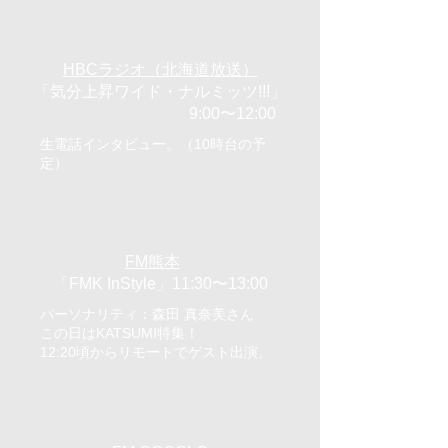
6/19（水）
HBCラジオ（北海道放送）
「気分上昇ワイド・ナルミッツ!!!」
9:00〜12:00
生電話インタビュー。（10時台の予
定）
6/26（水）
FM熊本
「FMK InStyle」11:30〜13:00
パーソナリティ：森田 真奈美さん
この日はKATSUMI特集！
12:20頃からリモートでゲスト出演。
7/14（日）