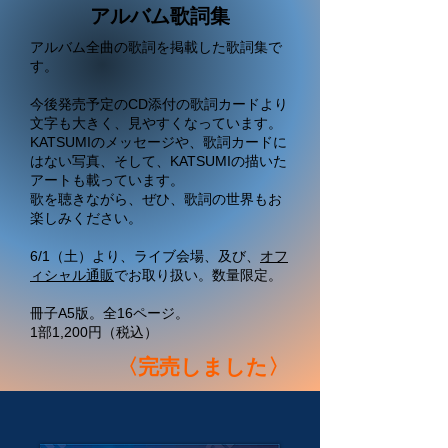
アルバム歌詞集
アルバム全曲の歌詞を掲載した歌詞集で
す。
今後発売予定のCD添付の歌詞カードより
文字も大きく、見やすくなっています。
KATSUMIのメッセージや、歌詞カードに
はない写真、そして、KATSUMIの描いた
アートも載っています。
歌を聴きながら、ぜひ、歌詞の世界もお
楽しみください。
6/1（土）より、ライブ会場、及び、
オフ
ィシャル通販
でお取り扱い。数量限定。
冊子A5版。全16ページ。
​1部1,200円（税込）
〈完売しました〉