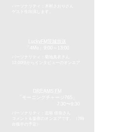
パーソナリティ：木村さおりさん
​ゲスト生出演します。
6/15（土）
LuckyFM茨城放送
「4Me」9:00～13:00
パーソナリティ：菊地真衣さん
​12:00頃からインタビューのオンエア
6/19（水）
DREAMS FM
「モーニングチャージ765」
7:30〜9:30
パーソナリティ：志垣 佳奈さん
コメント＆楽曲のオンエアです。（7時
台後半の予定）