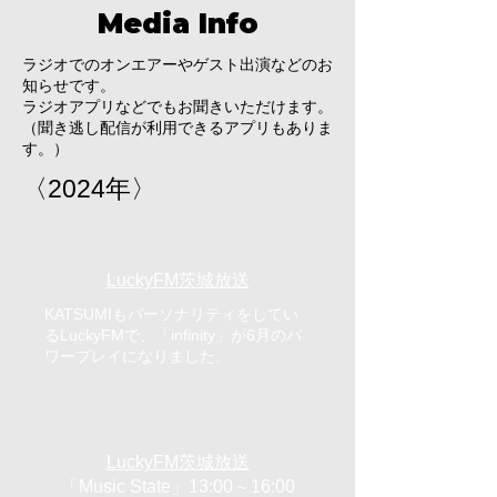
Media Info
ラジオでのオンエアーやゲスト出演などのお
知らせです。
ラジオアプリなどでもお聞きいただけます。
（​聞き逃し配信が利用できるアプリもありま
す。）
〈2024年〉
6月パワープレイ
LuckyFM茨城放送
KATSUMIもパーソナリティをしてい
るLuckyFMで、「infinity」が6月のパ
ワープレイになりました。
6/10（月）
LuckyFM茨城放送
「Music State」13:00～16:00