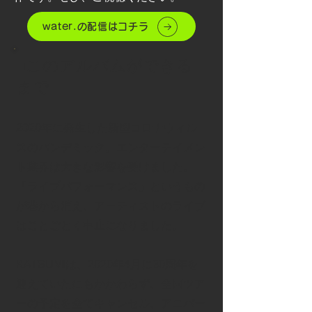
water.の配信はコチラ
■このアルバムができる
まで
2020年に発生した新型コロナウィル
スのパンデミック。エンターテイメン
ト業界は大きな影響を受けました。
「ライブパフォーマンス」というもの
が巷から消え、アーティストのライブ
はことごとく中止になりました。
KATSUMIは、2020年4月に30周年を
迎えていたにもかかわらず、全国ツア
ーの予定を全てキャンセル、アニバー