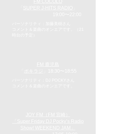
FM COCOLO
「
SUPER J-HITS RADIO
」
19:00〜22:00
パーソナリティ：加藤美樹さん
コメント＆楽曲のオンエアです。（21
時台の予定）
7/22（月）
FM 鹿児島
「
ポキラジ
」18:30〜18:55
パーソナリティ：DJ POCKYさん
コメント＆楽曲のオンエアです。
8/16（金）
JOY FM（FM 宮崎）
「Super Friday DJ Pocky’s Radio
Show! WEEKEND JAM」