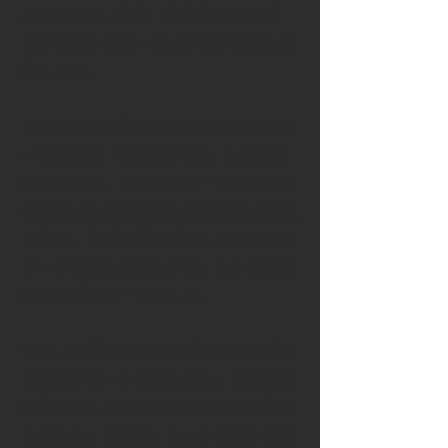
思いもあり、東京（六本木クラップ
ス）でマンスリーライブをすること決
断します。
同じくコロナ禍で始めた
自身のワンオ
ペ配信番組「ゆるラジオ!!」との連動
企画として、今までリリースしてきた
全アルバムを1回のライブに1枚ずつ振
り返り、当時の曲を演奏しならがエピ
ソードなどもお話しする、という異色
のライブシリーズでした。
毎回、楽曲に合わせた映像も自ら編集
してスクリーンに映し出し、お客様に
最大限楽しんでいただくための努力を
しました。そして、セットリストは過