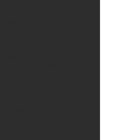
去を振り返るだけでなく、そのライブ
で毎月必ず、新曲を1曲書き下ろして
披露する…というノルマを自らに課し
たのです。
そうして書きためた楽曲が12曲。ライ
ブ前日にやっと形になった曲もありま
した。出来上がった歌詞とメロディー
だけを持ってライブで初演奏する、と
いうとてもレアな経験をファンの皆さ
んと分かち合ったのです。
「water.」は、その12曲から9曲をチ
ョイスし、ボーナストラックとしてセ
ルフカバー1曲を加え、アルバムとい
う形にまとめたものです。