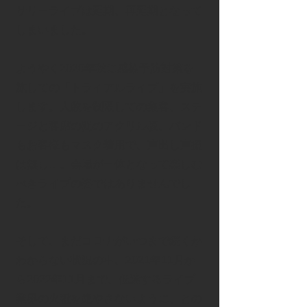
サリーライブは延期、再延期となって
しまいました。
ようやく2020年秋に感染予防対策を
施しての「トライアルライブ」を実施
します。人数を制限しての集客、ステ
ージと客席の間のアクリル板、バンド
もお客様もマスク着用で、声出し声援
は無し…。会場が一体となって楽しむ
べきライブの姿ではありませんでし
た。
そして、まだコロナがいつまで続くか
わからない状況の中、2021年11月か
ら2022年11月まで、低迷するライブ
業界の火種を絶やさないように、との