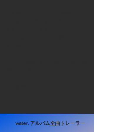
「water.」は、まさにこの時期だから
こそ生まれた光のような存在です。こ
れからの日々、誰かの心の支えになっ
ていけばいいな、という想いが込めら
れた作品です。
​今回は、作詞・作曲・編曲・演奏・録
音を、ほぼすべて一人で行なっていま
す。クリエイターとしてのスキルアッ
プも特筆すべき点です。
water. アルバム全曲トレーラー