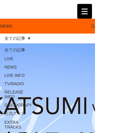
KATSUMI
NEWS
全ての記事
全ての記事
LIVE
NEWS
LIVE INFO
TV/RADIO
RELEASE
INFO
DISCOGRAPY
公式グッズ
EXTRA
TRACKS