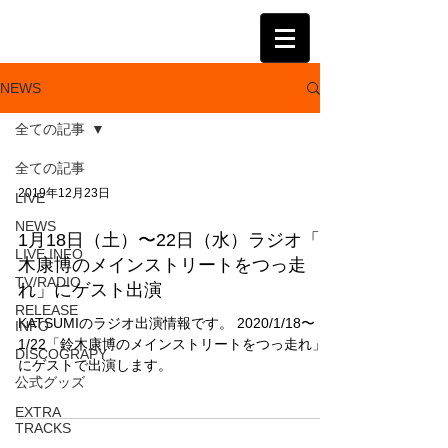
KATSUMI
NEWS
全ての記事
全ての記事
2019年12月23日
LIVE
NEWS
1月18日（土）〜22日（水）ラジオ「鈴
LIVE INFO
木康博のメインストリートをつっ走
TV/RADIO
れ」にゲスト出演
RELEASE
KATSUMIのラジオ出演情報です。 2020/1/18〜
INFO
1/22「鈴木康博のメインストリートをつっ走れ」
DISCOGRAPY
にゲストで出演します。
公式グッズ
EXTRA
TRACKS