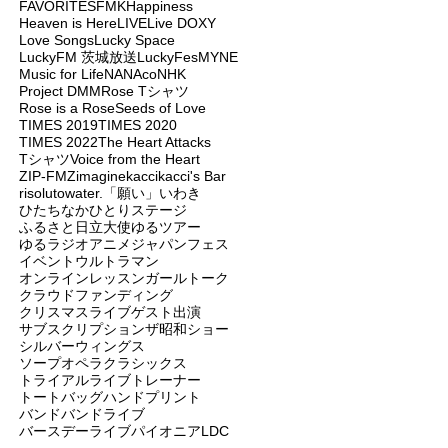
FAVORITES
FMK
Happiness
Heaven is Here
LIVE
Live DOXY
Love Songs
Lucky Space
LuckyFM 茨城放送
LuckyFes
MYNE
Music for Life
NANAco
NHK
Project DMM
Rose Tシャツ
Rose is a Rose
Seeds of Love
TIMES 2019
TIMES 2020
TIMES 2022
The Heart Attacks
Tシャツ
Voice from the Heart
ZIP-FM
Zimagine
kacci
kacci's Bar
risoluto
water.
「願い」
いわき
ひたちなか
ひとりステージ
ふるさと日立大使
ゆるツアー
ゆるラジオ
アニメジャパンフェス
イベント
ウルトラマン
オンラインレッスン
ガールトーク
クラウドファンディング
クリスマスライブ
ゲスト出演
サブスクリプション
ザ昭和ショー
シルバーウィングス
ソープオペラクラシックス
トライアルライブ
トレーナー
トートバッグ
ハンドプリント
バンド
バンドライブ
バースデーライブ
パイオニアLDC