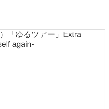
NEWS
BLOG
LIVE
BIOGRAPHY
DISCOGRAPHY
）「ゆるツアー」Extra
self again-