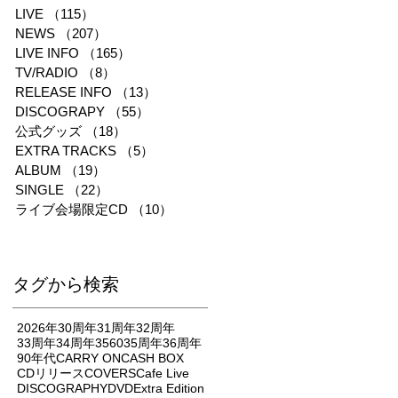
LIVE
（115）
115件の記事
NEWS
（207）
207件の記事
LIVE INFO
（165）
165件の記事
TV/RADIO
（8）
8件の記事
RELEASE INFO
（13）
13件の記事
DISCOGRAPY
（55）
55件の記事
公式グッズ
（18）
18件の記事
EXTRA TRACKS
（5）
5件の記事
ALBUM
（19）
19件の記事
SINGLE
（22）
22件の記事
ライブ会場限定CD
（10）
10件の記事
タグから検索
2026年
30周年
31周年
32周年
33周年
34周年
3560
35周年
36周年
90年代
CARRY ON
CASH BOX
CDリリース
COVERS
Cafe Live
DISCOGRAPHY
DVD
Extra Edition