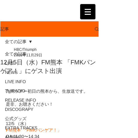
KATSUMI
記事
全ての記事
HBC/Triumph
全ての記事
2018年11月29日
12月5日（水）FM熊本 「FMKパン
LIVE
ゲア！」にゲスト出演
NEWS
LIVE INFO
TV/RADIO
九州ツアー初日の熊本から、生放送です。
RELEASE INFO
是非、お聴きください！
DISCOGRAPY
公式グッズ
12/5 （水）
EXTRA TRACKS
FM熊本
「FMKパンゲア！」
OA:11:30〜14:34
ALBUM