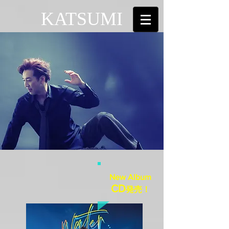
KATSUMI
New Album
CD
発売！