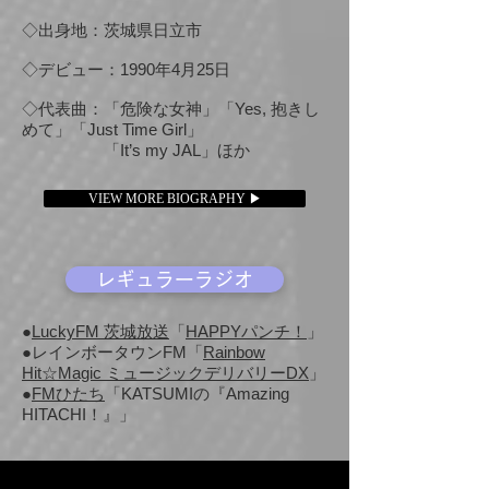
◇出身地：茨城県日立市
◇デビュー：1990年4月25日
◇代表曲：「危険な女神」「Yes, 抱きし
めて」「Just Time Girl」
「It’s my JAL」ほか
VIEW MORE BIOGRAPHY ▶
レギュラーラジオ
●
LuckyFM 茨城放送
「
HAPPYパンチ！
」
●レインボータウンFM「
Rainbow
Hit☆Magic ミュージックデリバリーDX
」
●
FMひたち
「KATSUMIの『Amazing
HITACHI！』」