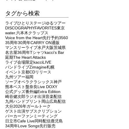
タグから検索
ライブ
ひとりステージ
ゆるツアー
DISCOGRAPHY
FAVORITES
東京
water.
六本木クラップス
Voice from the Heart
先行予約
3560
35周年
30周年
CARRY ON
通販
マンスリーライブ
水戸
大阪
茨城県
名古屋
36周年
Tシャツ
kacci's Bar
延期
The Heart Attacks
ライブ会場限定
kacci
LIVE
バンドライブ
Zimagine
札幌
イベント
京都
CDリリース
九州ツアー
福岡
ソープオペラクラシックス
神戸
熊本
ベスト盤
奈良
Live DOXY
公式グッズ
番外編
Extra Edition
崎谷健次郎
ラジオ出演
音楽配信
九州
ハンドプリント
岡山
広島
配信
大分
2026年
ガールトーク
ゲスト出演
サブスクリプション
パーカー
ファンミーティング
日立市
Cafe Live
同時配信
鹿児島
34周年
Love Songs
先行販売