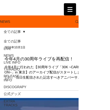
KATSUMI
NEWS
全ての記事
全ての記事
2021年10月1日
LIVE
NEWS
今年4月の30周年ライブを再配信！
LIVE INFO
今年4月に行われた【30周年ライブ「30K ~CARRY
TV/RADIO
ON~」in 東京】のアーカイブ配信がスタートしま
RELEASE
した。 当日生配信された記念すべきアニバーサリ
INFO
ーライブの模様を、そのままノーカットでご覧い
DISCOGRAPY
ただけます。 1週間だけの期間限定でとなりますの
で、ぜひ、お見逃しなく！...
公式グッズ
EXTRA
TRACKS