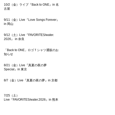
10/2（金）ライブ『Back to ONE』in 名
古屋
9/11（金）Live『Love Songs Forever』
in 岡山
9/12（土）Live『FAVORITES/water.
2026』 in 奈良
「Back to ONE」ロゴＴシャツ通販のお
知らせ
8/21（金）Live『真夏の夜の夢
Special』in 東京
8/7（金）Live『真夏の夜の夢』in 京都
7/25（土）
Live『FAVORITES/water.2026』in 熊本