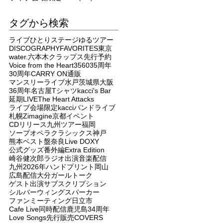
タグから検索
ライブ
ひとりステージ
ゆるツアー
DISCOGRAPHY
FAVORITES
東京
water.
六本木クラップス
先行予約
Voice from the Heart
3560
35周年
30周年
CARRY ON
通販
マンスリーライブ
水戸
茨城県
大阪
36周年
名古屋
Tシャツ
kacci's Bar
延期
LIVE
The Heart Attacks
ライブ会場限定
kacci
バンドライブ
札幌
Zimagine
京都
イベント
CDリリース
九州ツアー
福岡
ソープオペラクラシックス
神戸
熊本
ベスト盤
奈良
Live DOXY
公式グッズ
番外編
Extra Edition
崎谷健次郎
ラジオ出演
音楽配信
九州
2026年
ハンドプリント
岡山
広島
配信
大分
ガールトーク
ゲスト出演
サブスクリプション
シルバーウィングス
パーカー
ファンミーティング
日立市
Cafe Live
同時配信
鹿児島
34周年
Love Songs
先行販売
COVERS