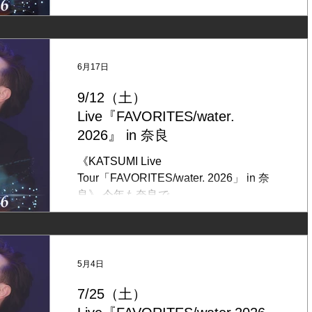
も恒例の京都ライブを。 KATSUMIの魅
力をギュッと詰め込んだ
『FAVORITES』のプログラムでお届け
します！ ◆日時：2026/11/6（金）開場
6月17日
18:00/開演19:00 ◆会場：京都祇園 シル
9/12（土）
バーウイングス （京都市東山区東大路通
Live『FAVORITES/water.
新橋上ル西側梅本町270） Tel:075-204-
9966 ◆出演：KATSUMI（Vo, Pf） ◆料
2026』 in 奈良
金：事前予約6,500円（税込）/ 当日
《KATSUMI Live
7,000円（税込） ＊別途1ドリンク ＊全
Tour「FAVORITES/water. 2026」 in 奈
自由 ＊入場順は、整理番号のある方か
良》 今年も奈良で
ら。 ＊整理番号をお持ちの方は、開場時
「FAVORITES/water.」ライブを行いま
間15分前頃までに入口前にお越しくださ
す。 熱く盛り上がること間違いなし！
い。 開場時間を過ぎてお越しになられ
ぜひ、お楽しみに。 ◆日時：
た場合は、列の最後尾にお並びくださ
2026/9/12（土）開場17:20 / 開演18:00
5月4日
い。 ◆予約方法： 【FC会員+メルマガ
◆会場：奈良 ビバリーヒルズ （奈良市
会員先行予約】8/11（祝・火）10:00〜
7/25（土）
花芝町6 プラザ花芝1F） ◆出演：
8/17（月）23:50 KATSUMIファンクラブ
KATSUMI（vo,key,ag） ◆料金：事前予