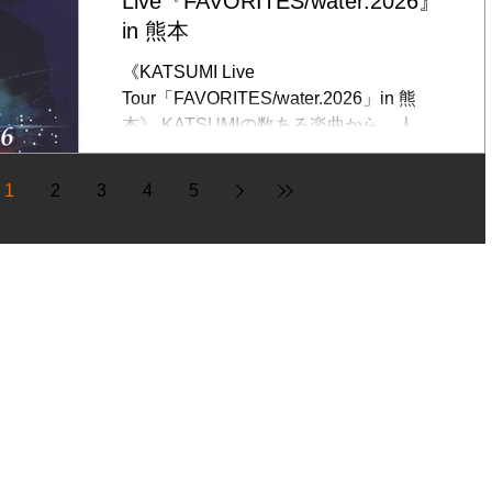
Live『FAVORITES/water.2026』
にて Web予約 予約フォームあり ＊先
約6,500円（税込）/ 当日7,000円（税
in 熊本
着予約順に整理番号発行（タイムスタン
込） ＊別途、2オーダー制。 ＊全自由。
プ順）..
《KATSUMI Live
整理番号順（予約順）の入場。 ◆予約：
Tour「FAVORITES/water.2026」in 熊
6/20（土）昼12:00より ＊予約順に入
本》 KATSUMIの数ある楽曲から、人気
場整理番号が付きます。 ビバリーヒルズ
の曲を集めた「FAVORITES」のプログ
にて ○WEB予約 予約フォームあり ○
ラム。 好評のリクエストコーナーも予定
電話予約 Tel: 0742-26-7444 ○メール予
1
2
3
4
5
しています。 予約順の入場になりますの
約 info@flower6.jp ◆ライブに関するお
で、お早めにご予約ください。 ◆日時：
問い合わせは、ファンクラブHBCへ
2026/7/25（土）開場17:30/開演18:30 ◆
会場：熊本 酔ing （熊本市中央区花畑
町10-10 中山ビル2F） Tel:080-6059-
6960 ◆出演：KATSUMI（vo,gt,pf） ◆料
金：事前予約6,500円（税込）/ 当日
7,000円（税込） ＊要オーダー ＊全自由
＊予約順の入場（開場時間10分前頃まで
にお越しください。開場後のお越しは最
後尾になります。） ◆予約：5/8（金）