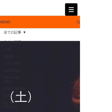
KATSUMI
NEWS
全ての記事
全ての記事
LIVE
NEWS
LIVE INFO
TV/RADIO
RELEASE
INFO
DISCOGRAPY
公式グッズ
EXTRA
TRACKS