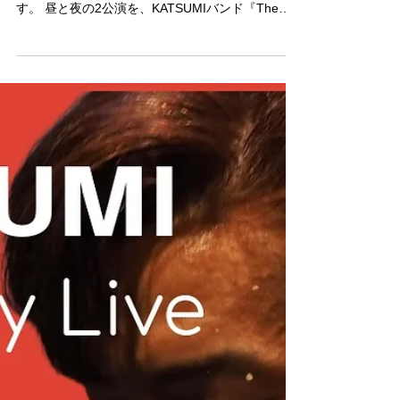
《KATSUMI マンスリーライブ ファイナル スペシ
ャル》 遂にマンスリーライブも大千秋楽を迎えま
す。 昼と夜の2公演を、KATSUMIバンド『The
Heart Attacks』でお送りします。 昼公演 「The
FINAL」with THE HEART ATTACKS...