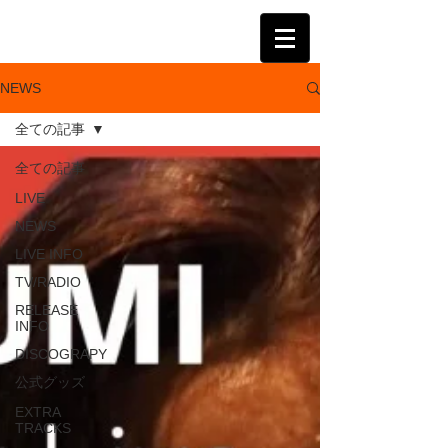
KATSUMI
NEWS
全ての記事
全ての記事
LIVE
NEWS
LIVE INFO
TV/RADIO
RELEASE
INFO
DISCOGRAPY
公式グッズ
EXTRA
TRACKS