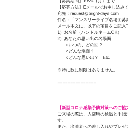
【募集期間】10/24（月）まで
【応募方法】Eメールでお申し込み
宛先：request@bright-days.com　
件名：「マンスリーライブ名場面募
メール本文に、以下の項目をご記入
1）お名前（ハンドルネームOK）
2）あなたの思い出の名場面
　　○いつの、どの回？
　　○どんな場面？
　　○どんな思い出？　Etc.
※特に数に制限はありません。
===============
【新型コロナ感染予防対策へのご協
ご来場の際は、入店時の検温と手指
す。
また、出演者への差し入れやプレゼ