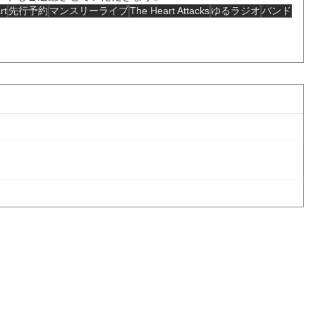
rt
先行予約
マンスリーライブ
The Heart Attacks
ゆるラジオ
バンド