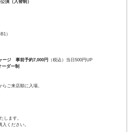
夜2回公演（入替制）
B1）
ジ　事前予約7,000円
（税込）当日500円UP
1オーダー制 
からご来店順に入場。
信いたします。
購入ください。