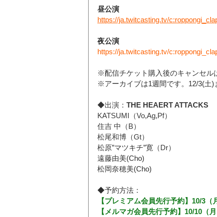
昼公演
https://ja.twitcasting.tv/c:roppongi_c
夜公演
https://ja.twitcasting.tv/c:roppongi_c
※配信チケット購入後のキャンセル
※アーカイブは1週間です。12/3(土
◆出演：
THE HEAERT ATTACKS
KATSUMI（Vo,Ag,Pf）
住吉 中（B）
松尾和博（Gt）
松原
”マツキチ”
寛（Dr）
遠藤由美(Cho)
松岡奈穂美(Cho)
◆予約方法：
【プレミアム会員先行予約】10/3（
【メルマガ会員先行予約】10/10（