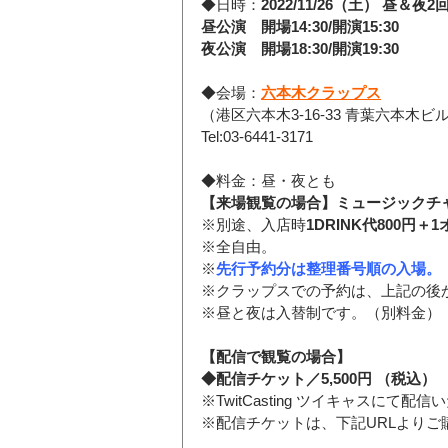
◆日時：
2022/11/26（土） 昼＆
昼公演　開場14:30/開演15:30
夜公演　開場18:30/開演19:30
◆会場：
六本木クラップス
（港区六本木3-16-33 青葉六本木ビル
Tel:03-6441-3171
◆料金：昼・夜とも
【来場観覧の場合】ミュージックチャー
※別途、入店時
1DRINK代800円＋
※全自由。
※
先行予約分は整理番号順の入場。
※クラップスでの予約は、上記の後
※昼と夜は入替制です。（別料金）
【配信で観覧の場合】
◆配信チケット／5,500円 （税込）
※TwitCasting ツイキャスにて配
※配信チケットは、下記URLよりご