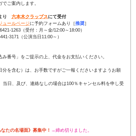
ガでご案内します。
mより　
六本木クラップス
にて受付
ジュールページ
に予約フォームあり［
推奨
］
421-1263（受付：月～金/12:00～18:00）
41-3171（公演当日11:00～）
込み番号」をご提示の上、代金をお支払いください。
。
日分を含む）は、お手数ですがご一報くださいますようお願
、当日、及び、連絡なしの場合は100％キャンセル料を申し受
あなたの名場面》募集中！
→締め切りました。