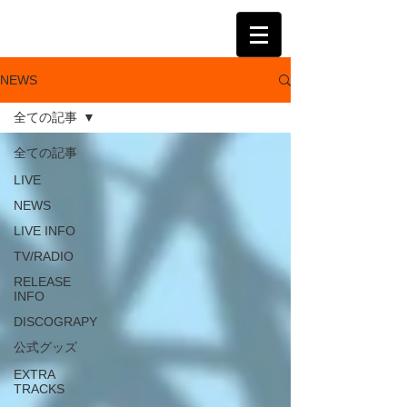
KATSUMI
NEWS
全ての記事
全ての記事
LIVE
NEWS
LIVE INFO
TV/RADIO
RELEASE
INFO
DISCOGRAPY
公式グッズ
EXTRA
TRACKS