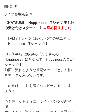
SINGLE
ライブ会場限定CD
《KATSUMI 「Happiness」Tシャツ 申し込
み受け付けスタート！》
→締め切りました
「I AM」Tシャツに続く、今年の第二弾は
「Happiness」Tシャツです。
CD「I AM」に収録の『たくさんの
Happiness』にちなんで、HappinessのロゴT
シャツです。
前面に流れるような筆記体のロゴと、左袖に
Ｋマークが入っています。
この夏は、これを着てハッピーに過ごしまし
ょう！
心も軽くなるように、ライトピンクが新登
場。
ホワイトとブラックは、「ドライ」も選べま