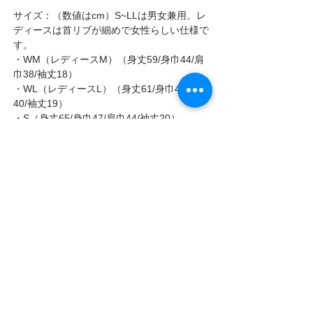
サイズ：（数値はcm）S~LLは男女兼用。レ
ディースは首リブが細めで女性らしい仕様で
す。
・WM（レディースM）（身丈59/身巾44/肩
巾38/袖丈18）
・
WL（レディースL）（身丈61/身巾46/肩巾
40/袖丈19）
・S（身丈65/身巾47/肩巾44/袖丈20）
・M（身丈68/身巾501/肩巾46/袖丈21）
・L（身丈71/身巾534/肩巾48/袖丈22）
・LL（身丈74/身巾56/肩巾50/袖丈23）
価格：各4,900円（税込）
送料：400円（1枚あたり）
お支払い方法：郵便振替　または　クレジッ
トカード
＊写真はイメージです。実際の商品と若干、
形・色味が異なる場合があります。