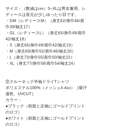
サイズ：（数値はcm）S~XLは男女兼用。レ
ディースは首元が少しゆったり目です。
・GM（レディースM）（身丈62/身巾46/肩
巾39/袖丈17）
・GL（レディースL）（身丈65/身巾49/肩巾
42/袖丈18）
・S（身丈65/身巾49/肩巾42/袖丈19）
・M（身丈69/身巾52/肩巾46/袖丈20）
・L（身丈73/身巾55/肩巾50/袖丈22）
・XL（身丈77/身巾58/肩巾54/袖丈24）
②クルーネック半袖ドライTシャツ
ポリエステル100%（メッシュ4.4oz）［吸汗
速乾、UVCUT］
カラー：
●ブラック（前面と左袖にゴールドプリント
のロゴ）
●ホワイト（前面と左袖にゴールドプリント
のロゴ）