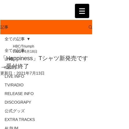
KATSUMI
記事
全ての記事
HBC/Triumph
全ての記事
2021年6月18日
「Happiness」Tシャツ新発売です
LIVE
→受付終了
NEWS
更新日：
2021年7月13日
LIVE INFO
TV/RADIO
RELEASE INFO
DISCOGRAPY
公式グッズ
EXTRA TRACKS
ALBUM