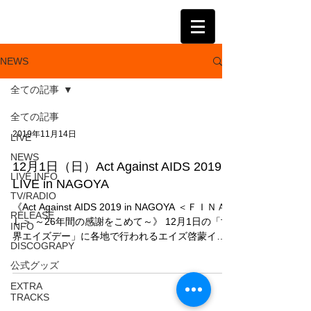
KATSUMI
NEWS
全ての記事
全ての記事
2019年11月14日
LIVE
NEWS
12月1日（日）Act Against AIDS 2019
LIVE INFO
LIVE in NAGOYA
TV/RADIO
《Act Against AIDS 2019 in NAGOYA ＜ＦＩＮＡ
RELEASE
Ｌ＞ ～26年間の感謝をこめて～》 12月1日の「世
INFO
界エイズデー」に各地で行われるエイズ啓蒙イベ
DISCOGRAPY
ント 『Act Against AIDS（AAA）』の名古屋でのラ
公式グッズ
イブに、...
EXTRA
TRACKS