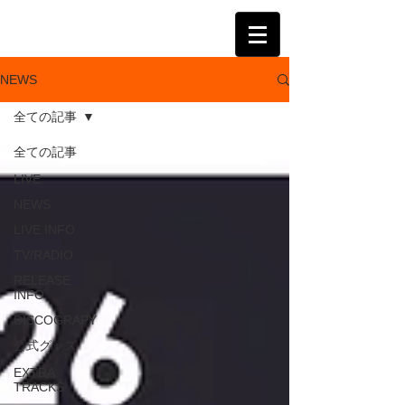
KATSUMI
NEWS
全ての記事
全ての記事
LIVE
NEWS
LIVE INFO
TV/RADIO
RELEASE
INFO
DISCOGRAPY
公式グッズ
EXTRA
TRACKS