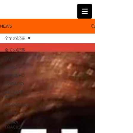
KATSUMI
NEWS
全ての記事
全ての記事
LIVE
NEWS
LIVE INFO
TV/RADIO
RELEASE
INFO
DISCOGRAPY
公式グッズ
EXTRA
TRACKS