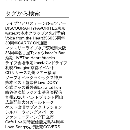
タグから検索
ライブ
ひとりステージ
ゆるツアー
DISCOGRAPHY
FAVORITES
東京
water.
六本木クラップス
先行予約
Voice from the Heart
3560
35周年
30周年
CARRY ON
通販
マンスリーライブ
水戸
茨城県
大阪
36周年
名古屋
Tシャツ
kacci's Bar
延期
LIVE
The Heart Attacks
ライブ会場限定
kacci
バンドライブ
札幌
Zimagine
京都
イベント
CDリリース
九州ツアー
福岡
ソープオペラクラシックス
神戸
熊本
ベスト盤
奈良
Live DOXY
公式グッズ
番外編
Extra Edition
崎谷健次郎
ラジオ出演
音楽配信
九州
2026年
ハンドプリント
岡山
広島
配信
大分
ガールトーク
ゲスト出演
サブスクリプション
シルバーウィングス
パーカー
ファンミーティング
日立市
Cafe Live
同時配信
鹿児島
34周年
Love Songs
先行販売
COVERS