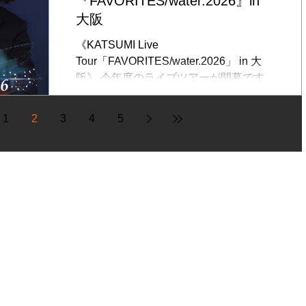
『FAVORITES/water.2026』in
4/27（月）以降は、一般予約で、整理番
＊別途、 当日テーブルチャージ（500
大阪
号は付きません。
円）+ご飲食代（ミニマム2オーダー） ＊
《KATSUMI Live
全自由（入場整理番号あり） ＊未就学児
Tour「FAVORITES/water.2026」 in 大
は無料。ただし、座席が必要な場合はチ
阪》 今年度のライブツアーが開幕です。
ケット (¥2,500) 購入が必要です。 ◆予
今年も、皆様の心に残るようなライブを
約方法： 【FC会員+メルマガ会員先行予
展開してまいります。 ぜひ、お楽しみ
約】3/8（日） 10:00 〜3/14（土） 23:50
1
2
3
4
5
に！ ご来場を心よりお待ちしておりま
→締め切りました KATSUMIファンク
す。 ◆日時： 2026/5/22（金）開場
ラブにて Web予約 予約フォームあり
18:00/開演19:00 ◆会場： 大阪 ソープ
＊先着予約順に整理番号発行（タイムス
オペラクラシックス ◆出演：
タンプ順） ★予約方法は、メルマガでお
KATSUMI（vo,pf,ag） ◆料金：事前予約
知らせします。 【一般予約】 3/28
6,500円 （税込）/ 当日7,000円 （税
込） ＊別途、1ドリンク（700円） ＊全
自由。 （入場整理番号あり） ＊未就学
児は無料。ただし、座席が必要な場合は
チケット（￥2,500）購入が必要です。
◆予約方法： 【FC会員+メルマガ会員先