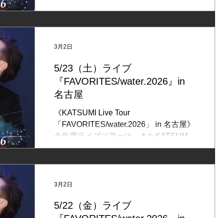
ログラム「FAVORITES/water.」をお届
けします。 リクエストコーナーも引き続
き実施の予定です。 ◆日時：
2026/6/27（土） 開場18:00/開演18:30 ◆
3月2日
会場：札幌 COO（くう） （札幌市中
5/23（土）ライブ
央区南1条西20丁目1-25 アウルビル
『FAVORITES/water.2026』in
B1） Tel:011-218-1656 ◆出演：
KATSUMI（vo,gt,pf） ◆料金：事前予約
名古屋
6,500円 / 当日7.000円 （いずれも
《KATSUMI Live Tour
税込） ＊ 昼と夜の通し の場合は割引適
「FAVORITES/water.2026」 in 名古屋》
用で、事前予約 12,500円 （税込） ＊別
今年度ライブツアーは、またKATSUMI
途、ドリンク代（600円） をお願いいた
にとっての新たな第一歩です。 皆様と存
します。 ＊全自由 ＊ 4/5〜4/26までの予
分に楽しめるようなプログラムでお届け
約分は、整理番号順（予約順）の入場。
します。 ぜひ、ご来場くださいませ。
それ以降は来店順の入場。 ◆予約： く
◆日時： 2026/5/23（土 ）開場17:00/開
3月2日
う にて 4/5（日）正午12:00 〜
演18:00 ◆会場： Live DOXY ◆出演：
4/26（日）までは、優先入場先行予約。
5/22（金）ライブ
KATSUMI（vo,pf,ag） ◆料金：事前予約
予約順に整理番号が付きます。
6,500円 （税込）/当日7,000円（税込）