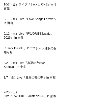
10/2（金）ライブ『Back to ONE』in 名
古屋
9/11（金）Live『Love Songs Forever』
in 岡山
9/12（土）Live『FAVORITES/water.
2026』 in 奈良
「Back to ONE」ロゴＴシャツ通販のお
知らせ
8/21（金）Live『真夏の夜の夢
Special』in 東京
8/7（金）Live『真夏の夜の夢』in 京都
7/25（土）
Live『FAVORITES/water.2026』in 熊本