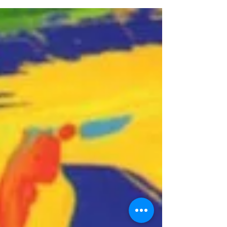
Eyes 5.It's my JAL 6.明日なき愛 〜Still looking for
that...