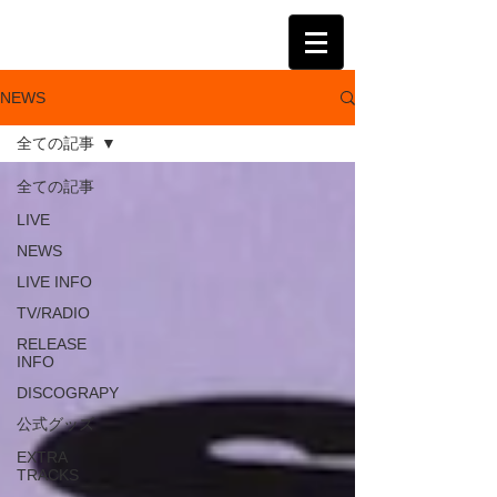
KATSUMI
NEWS
全ての記事
全ての記事
LIVE
NEWS
LIVE INFO
TV/RADIO
RELEASE
INFO
DISCOGRAPY
公式グッズ
EXTRA
TRACKS