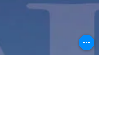
日の2日間に分けて行う予定です。 《KATSUMI
Live 2020「30K ~CARRY ON~」》...