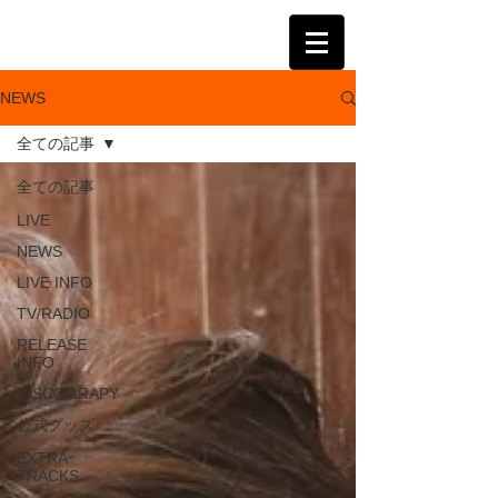
KATSUMI
NEWS
全ての記事
全ての記事
LIVE
NEWS
LIVE INFO
TV/RADIO
RELEASE
INFO
DISCOGRAPY
公式グッズ
EXTRA
TRACKS