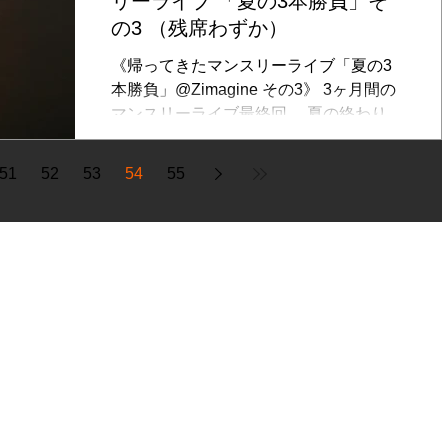
リーライブ 「夏の3本勝負」そ
の3 （残席わずか）
《帰ってきたマンスリーライブ「夏の3
本勝負」@Zimagine その3》 3ヶ月間の
マンスリーライブ最終回。 夏の終わりに
お届けするのはどんな曲・・・？ お楽し
みに！ ■出演：KATSUMI(Vo, Ag)、矢吹
51
52
53
54
55
卓(Pf, Key) ■日時：2018/9/8（土） ...