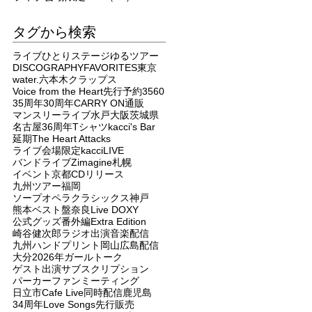
タグから検索
ライブ
ひとりステージ
ゆるツアー
DISCOGRAPHY
FAVORITES
東京
water.
六本木クラップス
Voice from the Heart
先行予約
3560
35周年
30周年
CARRY ON
通販
マンスリーライブ
水戸
大阪
茨城県
名古屋
36周年
Tシャツ
kacci's Bar
延期
The Heart Attacks
ライブ会場限定
kacci
LIVE
バンドライブ
Zimagine
札幌
イベント
京都
CDリリース
九州ツアー
福岡
ソープオペラクラシックス
神戸
熊本
ベスト盤
奈良
Live DOXY
公式グッズ
番外編
Extra Edition
崎谷健次郎
ラジオ出演
音楽配信
九州
ハンドプリント
岡山
広島
配信
大分
2026年
ガールトーク
ゲスト出演
サブスクリプション
パーカー
ファンミーティング
日立市
Cafe Live
同時配信
鹿児島
34周年
Love Songs
先行販売