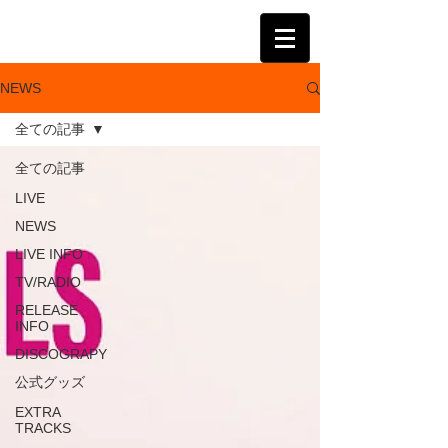
KATSUMI
NEWS
全ての記事
全ての記事
LIVE
NEWS
LIVE INFO
TV/RADIO
RELEASE
INFO
DISCOGRAPY
公式グッズ
EXTRA
TRACKS