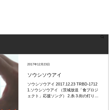
NEWS
BLOG
LIVE
BIOGRAPHY
DISCOGRAPHY
2017年12月23日
ソウシソウアイ
ソウシソウアイ 2017.12.23 TRBD-1712
1.ソウシソウアイ （茨城放送「食プロジ
ェクト」応援ソング） 2.糸 3.街の灯り
4.Get the Point ~EDGE ver~ ライブ会場
限定の最新CD。 カバー曲2曲を含む新録