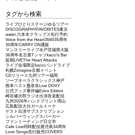
タグから検索
ライブ
ひとりステージ
ゆるツアー
DISCOGRAPHY
FAVORITES
東京
water.
六本木クラップス
先行予約
Voice from the Heart
3560
35周年
30周年
CARRY ON
通販
マンスリーライブ
水戸
茨城県
大阪
36周年
名古屋
Tシャツ
kacci's Bar
延期
LIVE
The Heart Attacks
ライブ会場限定
kacci
バンドライブ
札幌
Zimagine
京都
イベント
CDリリース
九州ツアー
福岡
ソープオペラクラシックス
神戸
熊本
ベスト盤
奈良
Live DOXY
公式グッズ
番外編
Extra Edition
崎谷健次郎
ラジオ出演
音楽配信
九州
2026年
ハンドプリント
岡山
広島
配信
大分
ガールトーク
ゲスト出演
サブスクリプション
シルバーウィングス
パーカー
ファンミーティング
日立市
Cafe Live
同時配信
鹿児島
34周年
Love Songs
先行販売
COVERS