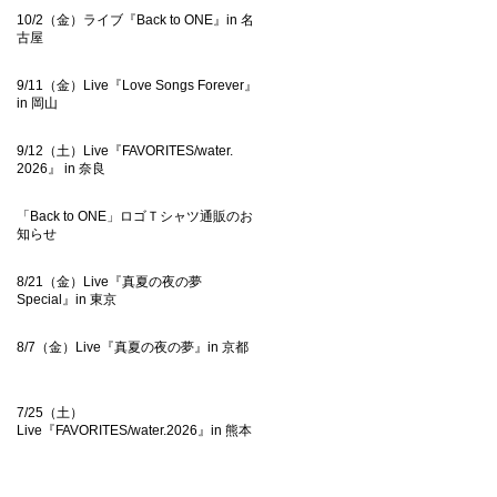
10/2（金）ライブ『Back to ONE』in 名
古屋
9/11（金）Live『Love Songs Forever』
in 岡山
9/12（土）Live『FAVORITES/water.
2026』 in 奈良
「Back to ONE」ロゴＴシャツ通販のお
知らせ
8/21（金）Live『真夏の夜の夢
Special』in 東京
8/7（金）Live『真夏の夜の夢』in 京都
7/25（土）
Live『FAVORITES/water.2026』in 熊本