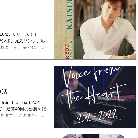
2021/10/23 リリース！！
プテンポ、元気ソング、応
れません。 確かに、シ
がこういった明るい曲がメ
復活！
m the Heart 2021」-
かけて、通算40回の公演を記
きます。 これまで、マ
めて、...