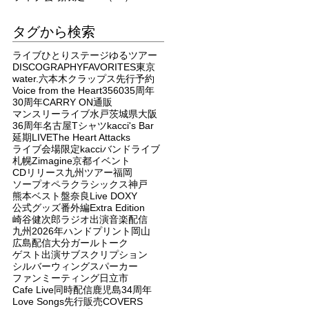
タグから検索
ライブ
ひとりステージ
ゆるツアー
DISCOGRAPHY
FAVORITES
東京
water.
六本木クラップス
先行予約
Voice from the Heart
3560
35周年
30周年
CARRY ON
通販
マンスリーライブ
水戸
茨城県
大阪
36周年
名古屋
Tシャツ
kacci's Bar
延期
LIVE
The Heart Attacks
ライブ会場限定
kacci
バンドライブ
札幌
Zimagine
京都
イベント
CDリリース
九州ツアー
福岡
ソープオペラクラシックス
神戸
熊本
ベスト盤
奈良
Live DOXY
公式グッズ
番外編
Extra Edition
崎谷健次郎
ラジオ出演
音楽配信
九州
2026年
ハンドプリント
岡山
広島
配信
大分
ガールトーク
ゲスト出演
サブスクリプション
シルバーウィングス
パーカー
ファンミーティング
日立市
Cafe Live
同時配信
鹿児島
34周年
Love Songs
先行販売
COVERS