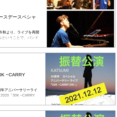
 バースデースペシャ
ャルということで、バンド
4ピースバンド(4人)での
K ~CARRY
周年アニバーサリーライ
2020「30K ~CARRY
延期を重ねてきた30周年
しました。...