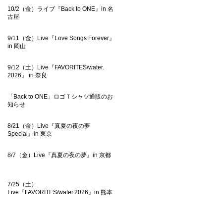
10/2（金）ライブ『Back to ONE』in 名
古屋
9/11（金）Live『Love Songs Forever』
in 岡山
9/12（土）Live『FAVORITES/water.
2026』 in 奈良
「Back to ONE」ロゴＴシャツ通販のお
知らせ
8/21（金）Live『真夏の夜の夢
Special』in 東京
8/7（金）Live『真夏の夜の夢』in 京都
7/25（土）
Live『FAVORITES/water.2026』in 熊本