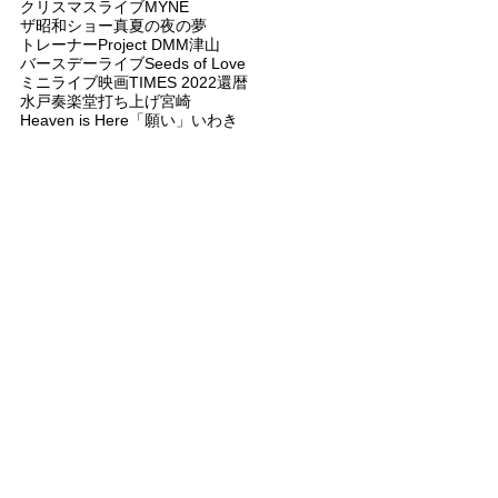
クリスマスライブ
MYNE
ザ昭和ショー
真夏の夜の夢
トレーナー
Project DMM
津山
バースデーライブ
Seeds of Love
ミニライブ
映画
TIMES 2022
還暦
水戸奏楽堂
打ち上げ
宮崎
Heaven is Here
「願い」
いわき