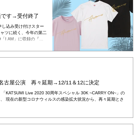
発売です→受付終了
ャツ 申し込み受け付けスター
Tシャツに続く、今年の第二
CD「I AM」に収録の『た
pinessのロゴTシャ...
3名古屋公演 再々延期→12/11＆12に決定
ル 30K ~CARRY ON~」の
、 現在の新型コロナウィルスの感染拡大状況から、再々延期とさ