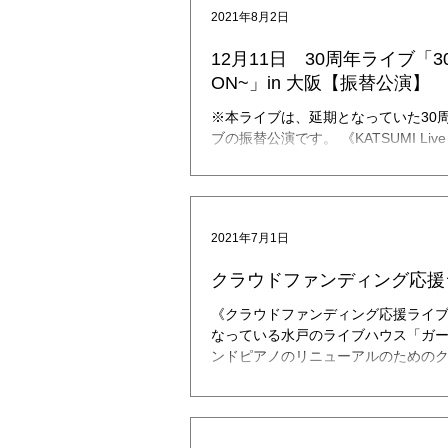
2021年8月2日
12月11日 30周年ライブ「30
ON~」in 大阪【振替公演】
※本ライブは、延期となっていた30
ブの振替公演です。 《KATSUMI Live 
ON~」【振替公演】》 昨年4月より
アニバーサリーライブの振替公演が決定
2021年7月1日
クラウドファンディング応援ラ
《クラウドファンディング応援ライブ 
なっている水戸のライブハウス「ガ
ンドピアノのリニューアルのための
KATSUMIも協力させていただきま
ィングは、半世紀も頑張ってきたピアノ