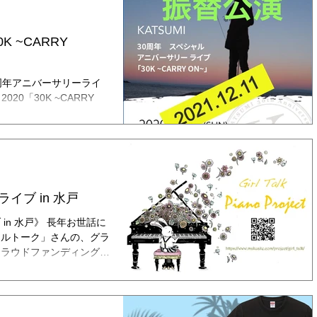
K ~CARRY
周年アニバーサリーライ
2020「30K ~CARRY
延期を重ねてきた30周年
しました。...
イブ in 水戸
in 水戸》 長年お世話に
ールトーク」さんの、グラ
クラウドファンディングに
す。 このクラウドファンデ
に...