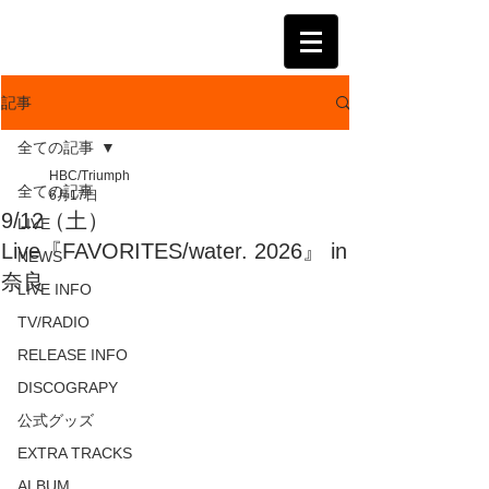
KATSUMI
記事
全ての記事
HBC/Triumph
全ての記事
6月17日
9/12（土）
LIVE
Live『FAVORITES/water. 2026』 in
NEWS
奈良
LIVE INFO
TV/RADIO
RELEASE INFO
DISCOGRAPY
公式グッズ
EXTRA TRACKS
ALBUM