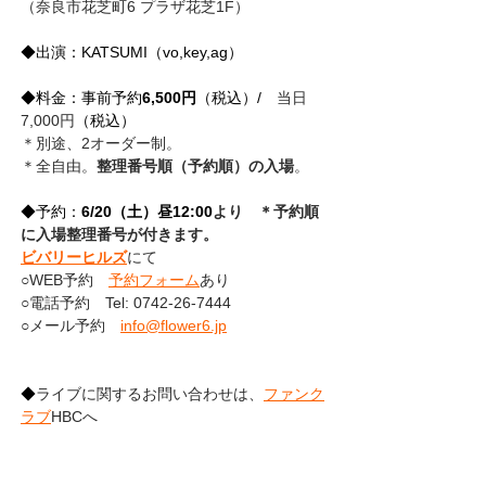
（奈良市花芝町6 プラザ花芝1F）
◆出演：KATSUMI（vo,key,ag）
◆料金：事前予約
6,500円
（税込）/
　当日
7,000円
（税込）
＊別途、2オーダー制。
＊全自由。
整理番号順（予約順）の入場
。
◆予約：
6/20（土）昼12:00
より　
＊予約順
に入場整理番号が付きます。
ビバリーヒルズ
にて　
○WEB予約　
予約フォーム
あり
○電話予約　Tel: 0742-26-7444
○メール予約　
info@flower6.jp
◆
ライブに関するお問い合わせは、
ファンク
ラブ
HBC
へ