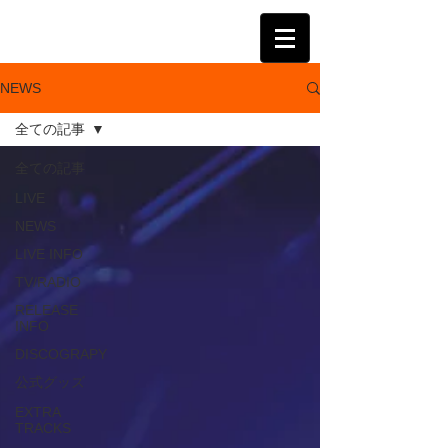
KATSUMI
NEWS
全ての記事
全ての記事
LIVE
NEWS
LIVE INFO
TV/RADIO
RELEASE
INFO
DISCOGRAPY
公式グッズ
EXTRA
TRACKS