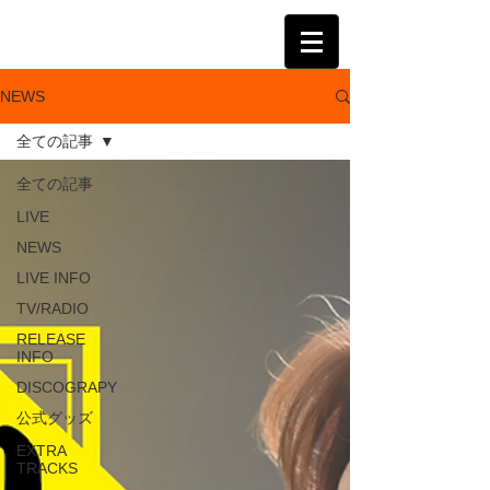
KATSUMI
NEWS
全ての記事
全ての記事
LIVE
NEWS
LIVE INFO
TV/RADIO
RELEASE
INFO
DISCOGRAPY
公式グッズ
EXTRA
TRACKS