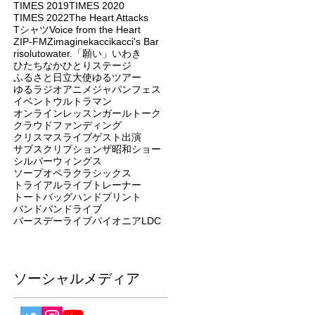
TIMES 2019
TIMES 2020
TIMES 2022
The Heart Attacks
Tシャツ
Voice from the Heart
ZIP-FM
Zimagine
kacci
kacci's Bar
risoluto
water.
「願い」
いわき
ひたちなか
ひとりステージ
ふるさと日立大使
ゆるツアー
ゆるラジオ
アニメジャパンフェス
イベント
ウルトラマン
オンラインレッスン
ガールトーク
クラウドファンディング
クリスマスライブ
ゲスト出演
サブスクリプション
ザ昭和ショー
シルバーウィングス
ソープオペラクラシックス
トライアルライブ
トレーナー
トートバッグ
ハンドプリント
バンド
バンドライブ
バースデーライブ
パイオニアLDC
ソーシャルメディア