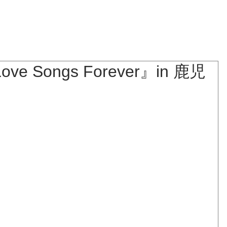
NEWS
BLOG
LIVE
BIOGRAPHY
DISCOGRAPHY
ve Songs Forever』in 鹿児