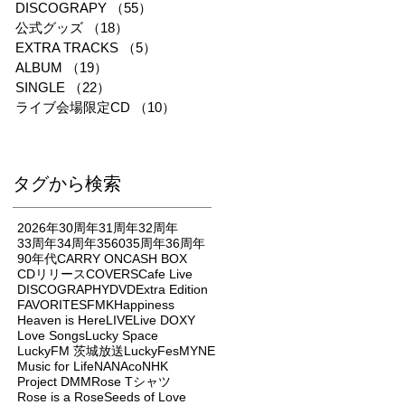
DISCOGRAPY
（55）
55件の記事
公式グッズ
（18）
18件の記事
EXTRA TRACKS
（5）
5件の記事
ALBUM
（19）
19件の記事
SINGLE
（22）
22件の記事
ライブ会場限定CD
（10）
10件の記事
タグから検索
2026年
30周年
31周年
32周年
33周年
34周年
3560
35周年
36周年
90年代
CARRY ON
CASH BOX
CDリリース
COVERS
Cafe Live
DISCOGRAPHY
DVD
Extra Edition
FAVORITES
FMK
Happiness
Heaven is Here
LIVE
Live DOXY
Love Songs
Lucky Space
LuckyFM 茨城放送
LuckyFes
MYNE
Music for Life
NANAco
NHK
Project DMM
Rose Tシャツ
Rose is a Rose
Seeds of Love