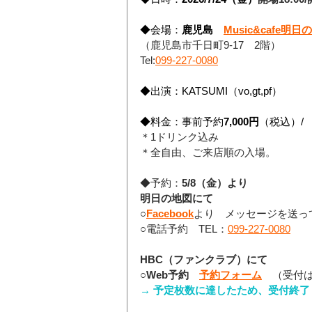
◆会場：
鹿児島　
Music&cafe明日
（鹿児島市千日町9-17　2階）
Tel:
099-227-0080
◆出演：KATSUMI（vo,gt,pf）
◆料金：事前予約
7,000円
（税込）/
＊1ドリンク込み
＊全自由、ご来店順の入場。
◆予約：
5/8（金）より
明日の地図にて
○
Facebook
より　メッセージを送っ
○電話予約　TEL：
099-227-0080
HBC（ファンクラブ）にて
○Web予約　
予約フォーム
（受付
→ 予定枚数に達したため、受付終了