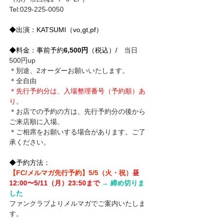
Tel:029-225-0050
◆出演：KATSUMI（vo,gt,pf）
◆料金：事前予約
6,500円
（税込）/
　当日
500円up　
＊別途、2オーダーお願いいたします。
＊全自由
＊先行予約分は、入場整理番号（予約順）あ
り。
＊お店での予約の方は、先行予約分の後から
ご来店順に入場。
＊ご相席をお願いする場合があります。ご了
承ください。
◆予約方法：
【FC/メルマガ先行予約】5/5（火・祝）
昼
12:00〜5/11（月）23:50まで 
→ 締め切りま
した
ファンクラブよりメルマガでご案内いたしま
す。