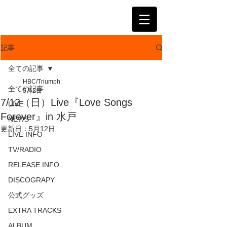
KATSUMI
記事
全ての記事
HBC/Triumph
全ての記事
5月2日
7/12（日）Live『Love Songs
LIVE
Forever』in 水戸
NEWS
更新日：
5月12日
LIVE INFO
TV/RADIO
RELEASE INFO
DISCOGRAPY
公式グッズ
EXTRA TRACKS
ALBUM