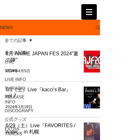
KATSUMI
NEWS
全ての記事
全ての記事
8月 ANIME JAPAN FES 2024”夏
の陣”
LIVE
NEWS
2024年4月5日
LIVE INFO
TV/RADIO
6/1（土）Live『kacci's Bar』
vol.7
RELEASE
INFO
2024年3月18日
DISCOGRAPY
公式グッズ
6/29（土）Live『FAVORITES /
EXTRA
water.』in 札幌
TRACKS