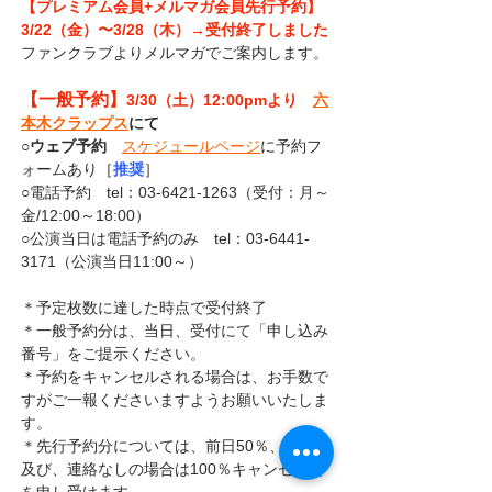
【プレミアム会員+メルマガ会員先行予約】
3/22（金）〜3/28（木）→受付終了しました
ファンクラブよりメルマガでご案内します。
【一般予約】
3/30（土）12:00pmより
六
本木クラップス
にて
○
ウェブ予約
スケジュールページ
に予約フ
ォームあり［
推奨
］
○電話予約　tel：03-6421-1263（受付：月～
金/12:00～18:00）
○公演当日は電話予約のみ　tel：03-6441-
3171（公演当日11:00～）
＊予定枚数に達した時点で受付終了
＊一般予約分は、当日、受付にて「申し込み
番号」をご提示ください。
＊予約をキャンセルされる場合は、お手数で
すがご一報くださいますようお願いいたしま
す。
＊先行予約分については、前日50％、当日、
及び、連絡なしの場合は100％キャンセル料