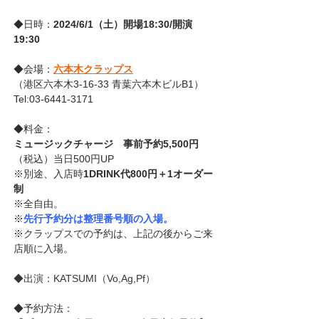
◆日時：
2024/6/1（土）開場18:30/開演
19:30
◆会場：
六本木クラップス
（港区六本木3-16-33 青葉六本木ビルB1）
Tel:03-6441-3171
◆料金：
ミュージックチャージ　事前予約5,500円
（税込）当日500円UP
※別途、入店時
1DRINK代800円＋1オーダー
制 
※全自由。
※
先行予約分は整理番号順の入場。
※クラップスでの予約は、上記の後からご来
店順に入場。
◆出演：KATSUMI（Vo,Ag,Pf）
◆予約方法：