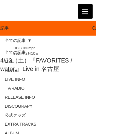
KATSUMI
記事
全ての記事
HBC/Triumph
全ての記事
2024年2月10日
4/13（土）『FAVORITES /
LIVE
water.』Live in 名古屋
NEWS
LIVE INFO
TV/RADIO
RELEASE INFO
DISCOGRAPY
公式グッズ
EXTRA TRACKS
ALBUM