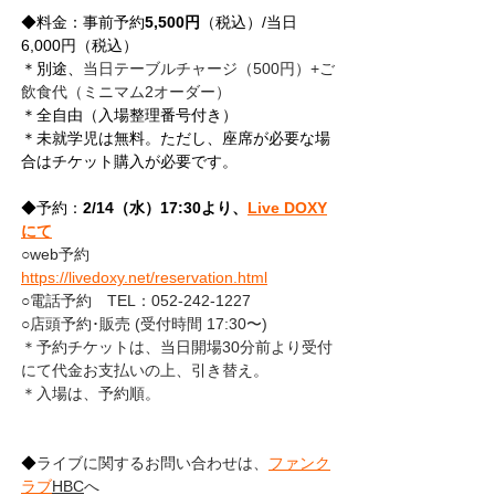
◆料金：事前予約
5,500円
（税込）/当日
6,000円（税込）
＊別途、
当日テーブルチャージ（500円）+ご
飲食代（ミニマム2オーダー）
＊全自由（入場整理番号付き）
＊未就学児は無料。ただし、座席が必要な場
合はチケット購入が必要です。
◆予約：
2/14（水）17:30より、
Live DOXY
にて
○web予約　
https://livedoxy.net/reservation.html
○電話予約　TEL：052-242-1227 
○店頭予約･販売 (受付時間 17:30〜)
＊予約チケットは、当日開場30分前より受付
にて代金お支払いの上、引き替え。
＊入場は、予約順。
◆
ライブに関するお問い合わせは、
ファンク
ラブ
HBC
へ