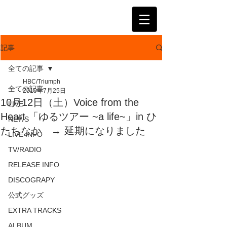
KATSUMI
記事
全ての記事
HBC/Triumph
全ての記事
2019年7月25日
10月12日（土）Voice from the
LIVE
Heart 「ゆるツアー ~a life~」in ひ
NEWS
たちなか → 延期になりました
LIVE INFO
TV/RADIO
RELEASE INFO
DISCOGRAPY
公式グッズ
EXTRA TRACKS
ALBUM