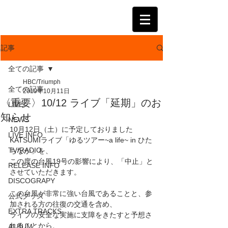
KATSUMI
記事
全ての記事
HBC/Triumph
全ての記事
2019年10月11日
〈重要〉10/12 ライブ「延期」のお
LIVE
知らせ
NEWS
10月12日（土）に予定しておりました
LIVE INFO
KATSUMIライブ「ゆるツアー~a life~ in ひた
TV/RADIO
ちなか」を、
この度の台風19号の影響により、「中止」と
RELEASE INFO
させていただきます。
DISCOGRAPY
この台風が非常に強い台風であることと、参
公式グッズ
加される方の往復の交通を含め、
EXTRA TRACKS
ライブの安全な実施に支障をきたすと予想さ
れることから、
ALBUM