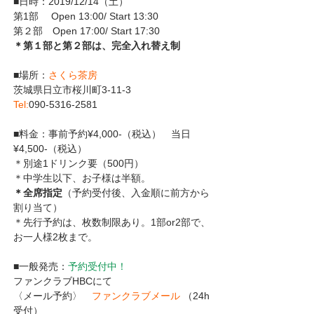
■日時：2019/12/14（土）
第1部　 Open 13:00/ Start 13:30
第２部　Open 17:00/ Start 17:30
＊第１部と第２部は、完全入れ替え制
■場所：
さくら茶房
茨城県日立市桜川町3-11-3 
Tel:
090-5316-2581
■料金：事前予約¥4,000‐（税込）　当日
¥4,500‐（税込）
＊別途1ドリンク要（500円）
＊中学生以下、お子様は半額。
＊全席指定
（予約受付後、入金順に前方から
割り当て）
＊先行予約は、枚数制限あり。1部or2部で、
お一人様2枚まで。
■一般発売：
予約受付中！
ファンクラブHBCにて
〈メール予約〉　
ファンクラブメール 
（24h
受付）