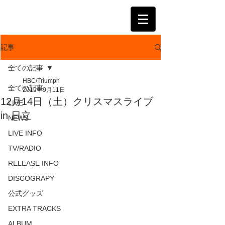
KATSUMI
記事
全ての記事
HBC/Triumph
全ての記事
2019年9月11日
12月14日（土）クリスマスライブ
LIVE
in 日立
NEWS
LIVE INFO
TV/RADIO
RELEASE INFO
DISCOGRAPY
公式グッズ
EXTRA TRACKS
ALBUM