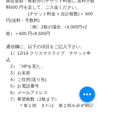
振込金額：枚数分のチケット料金に 送料手数
料600 円を足して、ご入金ください。
　　　　　(チケット料金 × 合計枚数)＋ 600 
円(送料・手数料) 
　　　　　〔例〕2枚の場合 （4,000円×2
枚）＋600 円=8,600円
通信欄に、以下の項目をご記入下さい。
　1）12/14 クリスマスライブ　チケット申
込　
　2）「HPを見た」　
　3）お名前　　
　4）ご住所(送り先)　
　5）お電話番号　
　6）メールアドレス　
　7）希望枚数（2枚まで） 
　　　＊第１部、または、第２部を必ず明記
してください。
　　　＊どちらでも良い場合は、その旨をお
書きください。
★申込期間は、必ずお守りください。