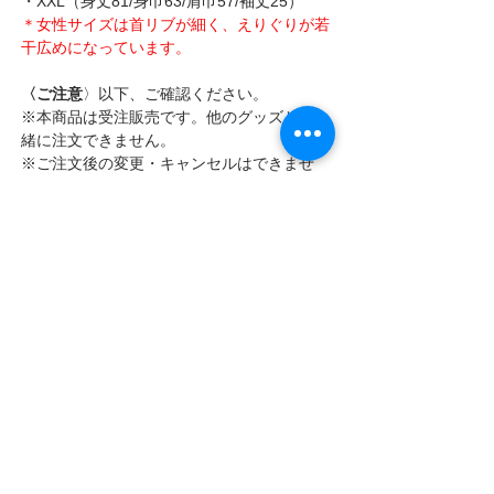
・XXL（身丈81/身巾63/肩巾57/袖丈25）
＊女性サイズは首リブが細く、えりぐりが若
干広めになっています。
〈ご注意
〉以下、ご確認ください。
※本商品は受注販売です。他のグッズとは一
緒に注文できません。
※ご注文後の変更・キャンセルはできませ
ん。
※商品の発送予定日は、状況により変わる場
合があります。
〈お問合わせ〉KATSUMI HIP BIRD CLUB　
通販部
e-mail: 
info@bright-days.com