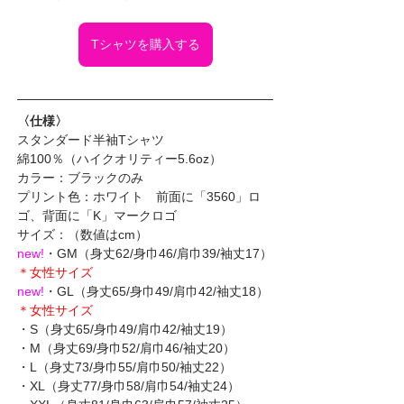
Tシャツを購入する
〈仕様〉
スタンダード半袖Tシャツ
綿100％（ハイクオリティー5.6oz）
カラー：ブラックのみ
プリント色：ホワイト　前面に「3560」ロ
ゴ、背面に「K」マークロゴ
サイズ：（数値はcm）
new!
・GM（身丈62/身巾46/肩巾39/袖丈17）
＊女性サイズ
new!
・GL（身丈65/身巾49/肩巾42/袖丈18）
＊女性サイズ
・S（身丈65/身巾49/肩巾42/袖丈19）
・M（身丈69/身巾52/肩巾46/袖丈20）
・L（身丈73/身巾55/肩巾50/袖丈22）
・XL（身丈77/身巾58/肩巾54/袖丈24）