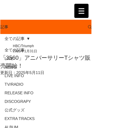
KATSUMI
記事
全ての記事
HBC/Triumph
全ての記事
2025年1月31日
「3560」アニバーサリーTシャツ販
LIVE
売開始！
NEWS
更新日：
2025年5月11日
LIVE INFO
TV/RADIO
RELEASE INFO
DISCOGRAPY
公式グッズ
EXTRA TRACKS
ALBUM