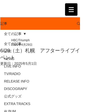
KATSUMI
記事
全ての記事
HBC/Triumph
全ての記事
2025年4月29日
6/28（土）札幌 アフターライブイ
LIVE
ベント
NEWS
更新日：
2025年5月1日
LIVE INFO
TV/RADIO
RELEASE INFO
DISCOGRAPY
公式グッズ
EXTRA TRACKS
ALBUM