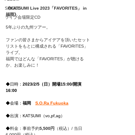
《KATSUMI Live 2023「FAVORITES」 in 
SINGLE
福岡》
ライブ会場限定CD
5年ぶりの九州ツアー。
ファンの皆さまからアイデアを頂いたセット
リストをもとに構成される「FAVORITES」
ライブ。
福岡ではどんな「FAVORITES」が聴ける
か、お楽しみに！
◆日時：
2023/2/5（日）開場15:00/開演
16:00
◆会場：
福岡　
S.O.Ra Fukuoka
◆出演：KATSUMI（vo,pf,ag）
◆
料金：事前予約
5,500円
（税込）/ 当日
6,000円（税込）