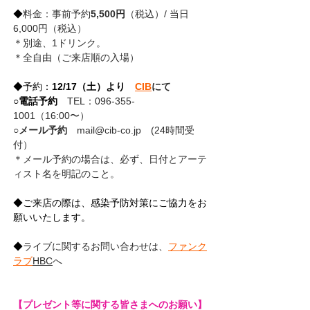
◆
料金：事前予約
5,500円
（税込）/ 当日
6,000円（税込）
＊別途、1ドリンク。
＊全自由（ご来店順の入場）
◆予約：
12/17（土）より　
CIB
にて
○
電話予約
TEL：096-355-
1001（16:00〜）
○
メール予約
　mail@cib-co.jp　(24時間受
付）
＊メール予約の場合は、必ず、日付とアーテ
ィスト名を明記のこと。
◆ご来店の際は、感染予防対策にご協力をお
願いいたします。
◆
ライブに関するお問い合わせは、
ファンク
ラブ
HBC
へ
【プレゼント等に関する皆さまへのお願い】