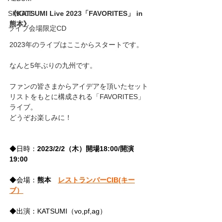
《KATSUMI Live 2023「FAVORITES」 in 
SINGLE
熊本》
ライブ会場限定CD
2023年のライブはここからスタートです。
なんと5年ぶりの九州です。
ファンの皆さまからアイデアを頂いたセット
リストをもとに構成される「FAVORITES」
ライブ。
どうぞお楽しみに！
◆日時：
2023/2/2（木）開場18:00/開演
19:00
◆会場：
熊本　
レストランバーCIB(キー
ブ）
◆出演：KATSUMI（vo,pf,ag）