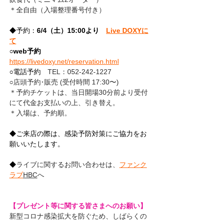
＊全自由（入場整理番号付き）
◆予約：
6/4（土）15:00より　
Live DOXYに
て
○
web予約　
https://livedoxy.net/reservation.html
○電話予約　
TEL：052-242-1227 
○店頭予約･販売 (受付時間 17:30〜)
＊予約チケットは、当日開場30分前より受付
にて代金お支払いの上、引き替え。
＊入場は、予約順。
◆ご来店の際は、感染予防対策にご協力をお
願いいたします。
◆
ライブに関するお問い合わせは、
ファンク
ラブ
HBC
へ
【プレゼント等に関する皆さまへのお願い】
新型コロナ感染拡大を防ぐため、しばらくの