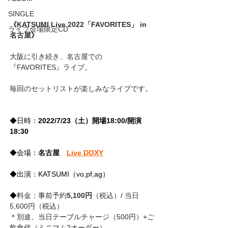
SINGLE
《KATSUMI Live 2022「FAVORITES」 in 
ライブ会場限定CD
名古屋》
大阪に引き続き、名古屋での
『FAVORITES』ライブ。
毎回のセットリストが楽しみなライブです。
◆日時：
2022/7/23（土）開場18:00/開演
18:30
◆会場：
名古屋　
Live DOXY
◆出演：KATSUMI（vo,pf,ag）
◆
料金：事前予約
5,100円
（税込）/ 当日
5,600円（税込）
＊別途、当日テーブルチャージ（500円）+ご
飲食代（ミニマム2オーダー）