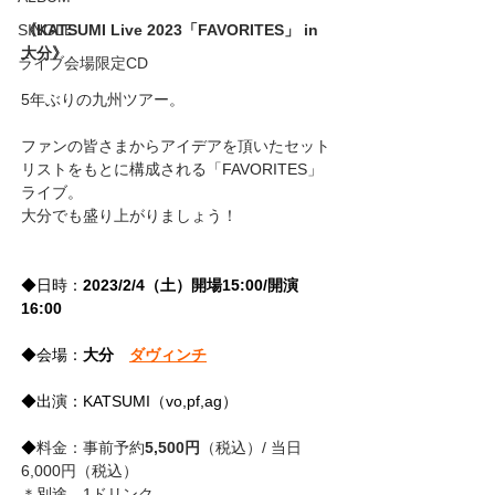
《KATSUMI Live 2023「FAVORITES」 in 
SINGLE
大分》
ライブ会場限定CD
5年ぶりの九州ツアー。
ファンの皆さまからアイデアを頂いたセット
リストをもとに構成される「FAVORITES」
ライブ。
大分でも盛り上がりましょう！
◆日時：
2023/2/4（土）開場15:00/開演
16:00
◆会場：
大分　
ダヴィンチ
◆出演：KATSUMI（vo,pf,ag）
◆
料金：事前予約
5,500円
（税込）/ 当日
6,000円（税込）
＊別途、1ドリンク。