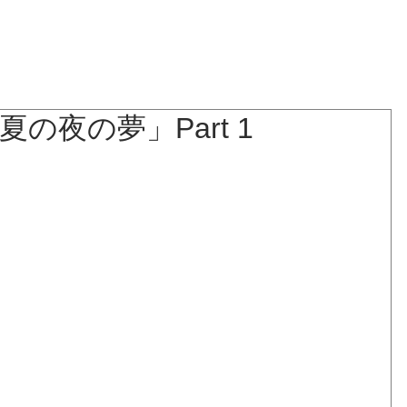
NEWS
BLOG
LIVE
BIOGRAPHY
DISCOGRAPHY
真夏の夜の夢」Part 1