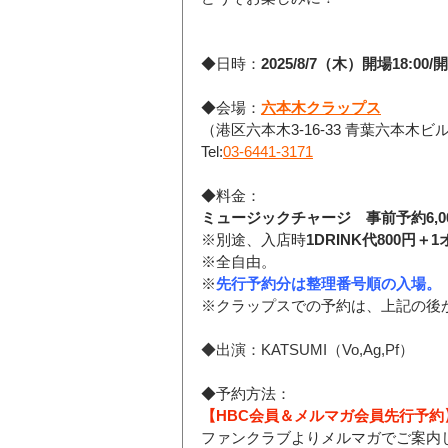
◆日時：
2025/8/7（木）開場18:00/開
◆会場：
六本木クラップス
（港区六本木3-16-33 青葉六本木ビル
Tel:
03-6441-3171
◆料金：
ミュージックチャージ　事前予約6,0
※別途、入店時
1DRINK代800円＋
※全自由。
※
先行予約分は整理番号順の入場。
※クラップスでの予約は、上記の後
◆出演：
KATSUMI（Vo,Ag,Pf）
◆予約方法：
【HBC会員＆
メルマガ会員
先行予約】
ファンクラブよりメルマガでご案内