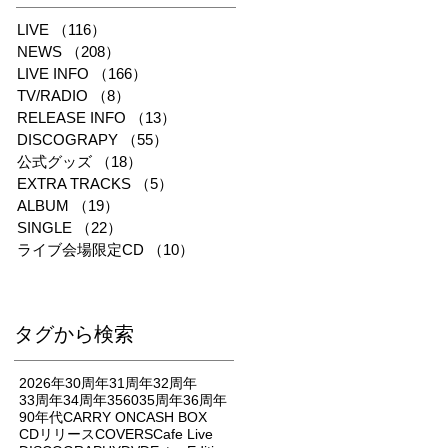
LIVE
（116）
116件の記事
NEWS
（208）
208件の記事
LIVE INFO
（166）
166件の記事
TV/RADIO
（8）
8件の記事
RELEASE INFO
（13）
13件の記事
DISCOGRAPY
（55）
55件の記事
公式グッズ
（18）
18件の記事
EXTRA TRACKS
（5）
5件の記事
ALBUM
（19）
19件の記事
SINGLE
（22）
22件の記事
ライブ会場限定CD
（10）
10件の記事
タグから検索
2026年
30周年
31周年
32周年
33周年
34周年
3560
35周年
36周年
90年代
CARRY ON
CASH BOX
CDリリース
COVERS
Cafe Live