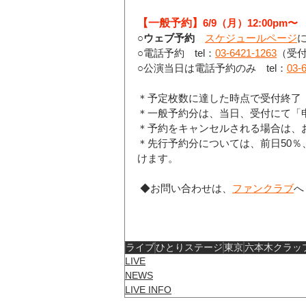
【一般予約】
6/9（月）12:00pm〜
○
ウェブ予約
スケジュールページ
○電話予約　tel：
03-6421-1263
（受付：
○公演当日は電話予約のみ　tel：
03-
＊予定枚数に達した時点で受付終了
＊一般予約分は、当日、受付にて「
＊予約をキャンセルされる場合は、
＊先行予約分については、前日50％
けます。
 ◆お問い合わせは、
ファンクラブ
へ
ライブ
ひとりステージ
東京
六本木クラッ
LIVE
NEWS
LIVE INFO