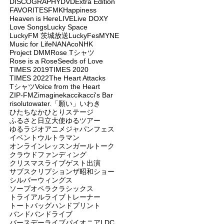
DISCOGRAPHY
DVD
Extra Edition
FAVORITES
FMK
Happiness
Heaven is Here
LIVE
Live DOXY
Love Songs
Lucky Space
LuckyFM 茨城放送
LuckyFes
MYNE
Music for Life
NANAco
NHK
Project DMM
Rose Tシャツ
Rose is a Rose
Seeds of Love
TIMES 2019
TIMES 2020
TIMES 2022
The Heart Attacks
Tシャツ
Voice from the Heart
ZIP-FM
Zimagine
kacci
kacci's Bar
risoluto
water.
「願い」
いわき
ひたちなか
ひとりステージ
ふるさと日立大使
ゆるツアー
ゆるラジオ
アニメジャパンフェス
イベント
ウルトラマン
オンラインレッスン
ガールトーク
クラウドファンディング
クリスマスライブ
ゲスト出演
サブスクリプション
ザ昭和ショー
シルバーウィングス
ソープオペラクラシックス
トライアルライブ
トレーナー
トートバッグ
ハンドプリント
バンド
バンドライブ
バースデーライブ
パイオニアLDC