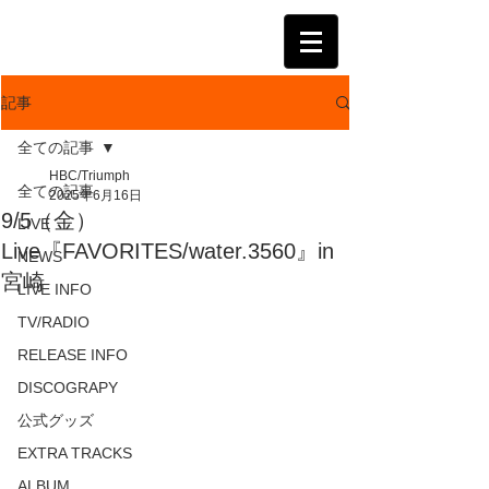
KATSUMI
記事
全ての記事
HBC/Triumph
全ての記事
2025年6月16日
9/5（金）
LIVE
Live『FAVORITES/water.3560』in
NEWS
宮崎
LIVE INFO
TV/RADIO
RELEASE INFO
DISCOGRAPY
公式グッズ
EXTRA TRACKS
ALBUM