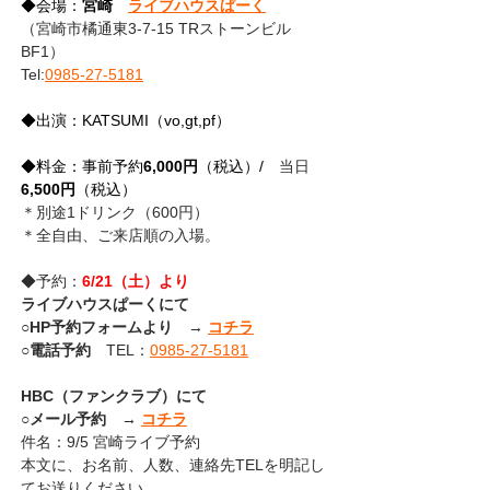
◆会場：
宮崎　
ライブハウスぱーく
（宮崎市橘通東3-7-15 TRストーンビル
BF1）
Tel:
0985-27-5181
◆出演：KATSUMI（vo,gt,pf）
◆料金：事前予約
6,000円
（税込）/
　当日
6,500円
（税込）
＊
別途1ドリンク（600円）
＊全自由、ご来店順の入場。
◆予約：
6/21（土）より　
ライブハウスぱーくにて
○
HP予約フォームより　
→ 
コチラ
○
電話予約
　TEL：
0985-27-5181
HBC（ファンクラブ）にて
○メール予約　→ 
コチラ
件名：9/5 宮崎ライブ予約
本文に、お名前、人数、連絡先TELを明記し
てお送りください。