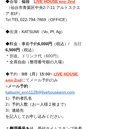
◆会場：
仙台　
LIVE HOUSE enn 2nd
 （
仙台市青葉区中央2-7-11 アルトスクエ
ア B1F
）
Tel:
TEL 022-794-7869（OFFICE）
◆出演：KATSUMI（Vo, Pf, Ag）
◆料金：事前予約
6,000円
（税込）/
　当日
6,500円
（税込）
＊別途、ドリンク代（600円）
＊
全席自由（整理番号順の入場）
◆予約：
9/8
（月）15:00~ 
LIVE HOUSE 
enn 2nd
にてメール予約のみ
○
メール予約
： 
katsumi_enn1128@livehouseenn.com
1）予約者氏名
2）予約人数（お一人様２枚まで）
3）連絡先
を記入してお申し込みください。
＊
整理番号あり
、受付タイムスタンプ先着