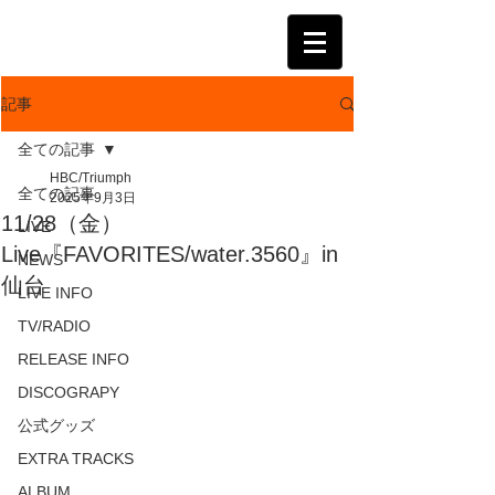
KATSUMI
記事
全ての記事
HBC/Triumph
全ての記事
2025年9月3日
11/28（金）
LIVE
Live『FAVORITES/water.3560』in
NEWS
仙台
LIVE INFO
TV/RADIO
RELEASE INFO
DISCOGRAPY
公式グッズ
EXTRA TRACKS
ALBUM