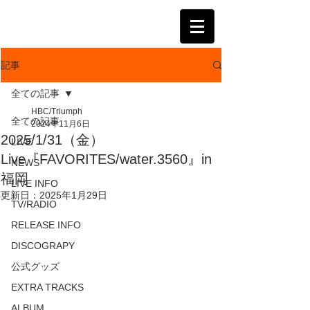
KATSUMI
記事
全ての記事
HBC/Triumph
全ての記事
2024年11月6日
2025/1/31（金）
LIVE
Live『FAVORITES/water.3560』in
NEWS
福岡
LIVE INFO
更新日：
2025年1月29日
TV/RADIO
RELEASE INFO
DISCOGRAPY
公式グッズ
EXTRA TRACKS
ALBUM