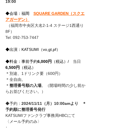
19:00
◆会場：福岡
SQUARE GARDEN（スクエ
アガーデン）
 （福岡市中央区大名2-1-4 ステージ1西通り 
8F）
Tel: 092-753-7447
◆出演：KATSUMI（vo,gt,pf）
◆料金：事前予約
6,000円
（税込）/
　当日
6,500円
（税込）
＊別途、1ドリンク要（600円）
＊全自由。
＊
整理番号順の入場
。（開場時間の少し前か
らお並びください。）
◆予約：
2024/11/11（月）10:00amより　＊
予約順に整理番号発行
KATSUMIファンクラブ事務局HBCにて
〈メール予約のみ〉
↓