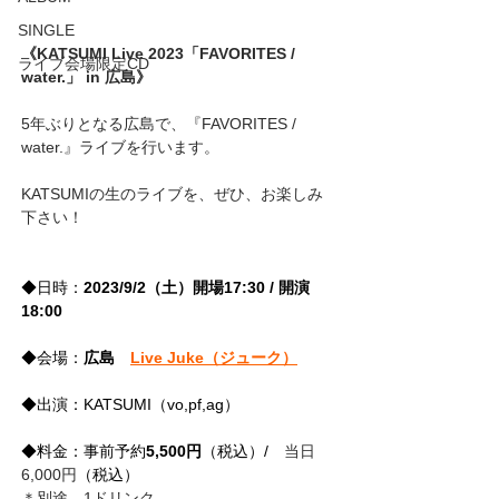
SINGLE
《KATSUMI Live 2023「FAVORITES / 
ライブ会場限定CD
water.」 in 広島》
5年ぶりとなる広島で、『FAVORITES / 
water.』ライブを行います。
KATSUMIの生のライブを、ぜひ、お楽しみ
下さい！
◆日時：
2023/9/2（土）開場17:30 / 開演
18:00
◆会場：
広島
Live Juke（ジューク）
◆出演：KATSUMI（vo,pf,ag）
◆料金：事前予約
5,500円
（税込）/
　当日
6,000円
（税込）
＊別途、1ドリンク