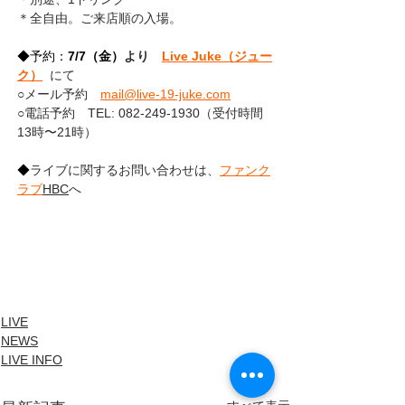
＊全自由。ご来店順の入場。
◆予約：
7/7（金）
より　
Live Juke（ジュー
ク）
  にて
○メール予約　
mail@live-19-juke.com
○電話予約　TEL: 082-249-1930（受付時間 
13時〜21時）
◆
ライブに関するお問い合わせは、
ファンク
ラブ
HBC
へ
LIVE
NEWS
LIVE INFO