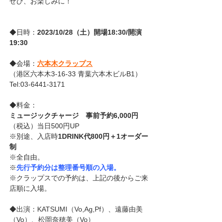
ぜひ、お楽しみに！
◆日時：
2023/10/28（土）開場18:30/開演
19:30
◆会場：
六本木クラップス
（港区六本木3-16-33 青葉六本木ビルB1）
Tel:03-6441-3171
◆料金：
ミュージックチャージ　事前予約6,000円
（税込）当日500円UP
※別途、入店時
1DRINK代800円＋1オーダー
制 
※全自由。
※
先行予約分は整理番号順の入場。
※クラップスでの予約は、上記の後からご来
店順に入場。
◆出演：KATSUMI（Vo,Ag,Pf）、遠藤由美
（Vo）、松岡奈穂美（Vo）