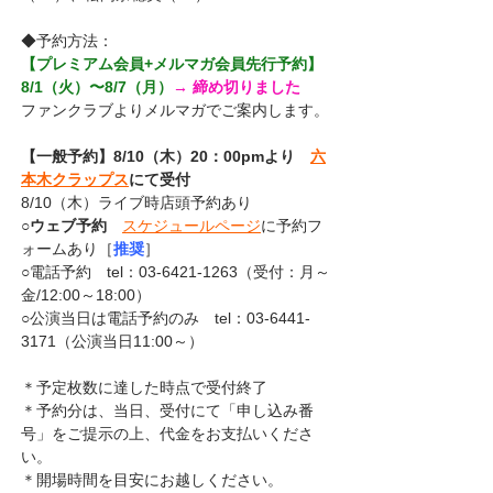
◆予約方法：
【プレミアム会員+メルマガ会員先行予約】
8/1（火）〜8/7（月）
→ 締め切りました
ファンクラブよりメルマガでご案内します。
【一般予約】8/10（木）20：00pmより　
六
本木クラップス
にて受付
8/10（木）ライブ時店頭予約あり
○
ウェブ予約
スケジュールページ
に予約フ
ォームあり［
推奨
］
○電話予約　tel：03-6421-1263（受付：月～
金/12:00～18:00）
○公演当日は電話予約のみ　tel：03-6441-
3171（公演当日11:00～）
＊予定枚数に達した時点で受付終了
＊予約分は、当日、受付にて「申し込み番
号」をご提示の上、代金をお支払いくださ
い。
＊開場時間を目安にお越しください。