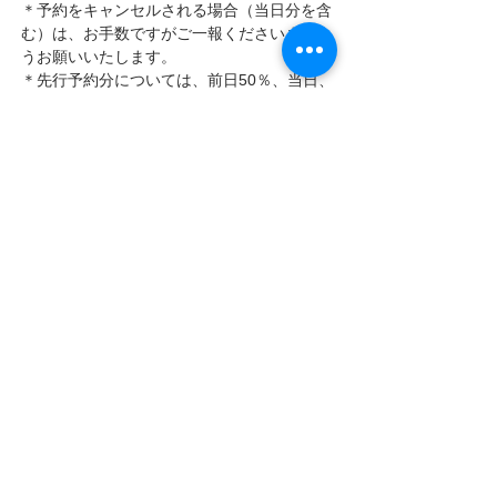
＊予約をキャンセルされる場合（当日分を含
む）は、お手数ですがご一報くださいますよ
うお願いいたします。
＊先行予約分については、前日50％、当日、
及び、連絡なしの場合は100％キャンセル料
を申し受けます。
 ◆お問い合わせは、
ファンクラブ
へ
LIVE
NEWS
LIVE INFO
すべて表示
最新記事