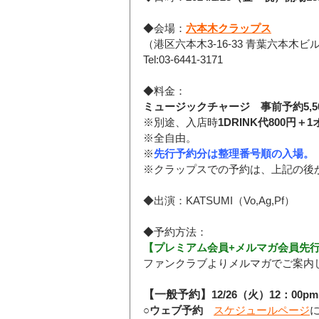
◆会場：
六本木クラップス
（港区六本木3-16-33 青葉六本木ビル
Tel:03-6441-3171
◆料金：
ミュージックチャージ　事前予約5,5
※別途、入店時
1DRINK代800円＋
※全自由。
※
先行予約分は整理番号順の入場。
※クラップスでの予約は、上記の後
◆出演：KATSUMI（Vo,Ag,Pf）
◆予約方法：
【プレミアム会員+メルマガ会員先行予約
ファンクラブよりメルマガでご案内
【一般予約】
12/26（火）12：00
○
ウェブ予約
スケジュールページ