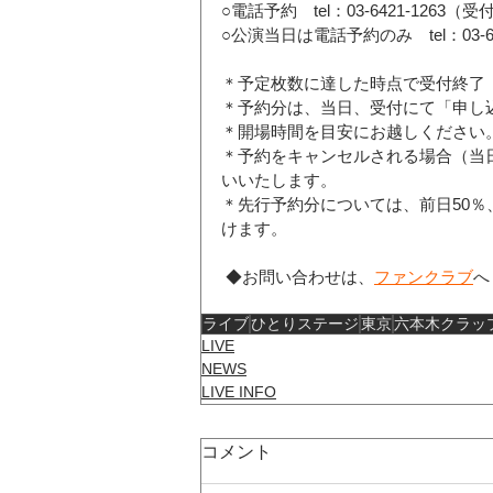
○電話予約　tel：03-6421-1263（受
○公演当日は電話予約のみ　tel：03-64
＊予定枚数に達した時点で受付終了
＊予約分は、当日、受付にて「申し
＊開場時間を目安にお越しください
＊予約をキャンセルされる場合（当
いいたします。
＊先行予約分については、前日50％
けます。
 ◆お問い合わせは、
ファンクラブ
へ
ライブ
ひとりステージ
東京
六本木クラッ
LIVE
NEWS
LIVE INFO
コメント