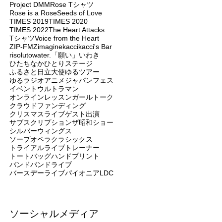
Project DMM
Rose Tシャツ
Rose is a Rose
Seeds of Love
TIMES 2019
TIMES 2020
TIMES 2022
The Heart Attacks
Tシャツ
Voice from the Heart
ZIP-FM
Zimagine
kacci
kacci's Bar
risoluto
water.
「願い」
いわき
ひたちなか
ひとりステージ
ふるさと日立大使
ゆるツアー
ゆるラジオ
アニメジャパンフェス
イベント
ウルトラマン
オンラインレッスン
ガールトーク
クラウドファンディング
クリスマスライブ
ゲスト出演
サブスクリプション
ザ昭和ショー
シルバーウィングス
ソープオペラクラシックス
トライアルライブ
トレーナー
トートバッグ
ハンドプリント
バンド
バンドライブ
バースデーライブ
パイオニアLDC
ソーシャルメディア