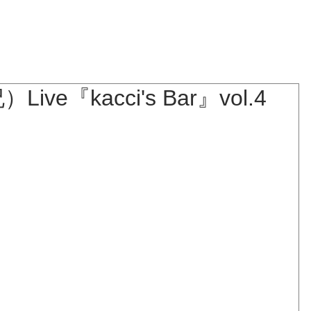
NEWS
BLOG
LIVE
BIOGRAPHY
DISCOGRAPHY
Live『kacci's Bar』vol.4