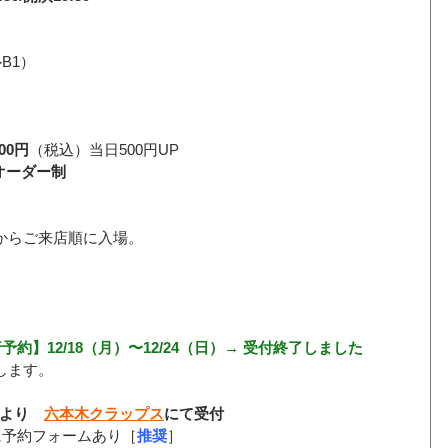
B1）
00円
（税込）当日500円UP
1オーダー制 
からご来店順に入場。
】12/18（月）〜12/24（日）→ 受付終了しました
します。
pmより　
六本木クラップス
にて受付
に予約フォームあり［
推奨
］