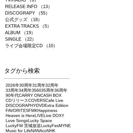
RELEASE INFO
（13）
13件の記事
DISCOGRAPY
（55）
55件の記事
公式グッズ
（18）
18件の記事
EXTRA TRACKS
（5）
5件の記事
ALBUM
（19）
19件の記事
SINGLE
（22）
22件の記事
ライブ会場限定CD
（10）
10件の記事
タグから検索
2026年
30周年
31周年
32周年
33周年
34周年
3560
35周年
36周年
90年代
CARRY ON
CASH BOX
CDリリース
COVERS
Cafe Live
DISCOGRAPHY
DVD
Extra Edition
FAVORITES
FMK
Happiness
Heaven is Here
LIVE
Live DOXY
Love Songs
Lucky Space
LuckyFM 茨城放送
LuckyFes
MYNE
Music for Life
NANAco
NHK