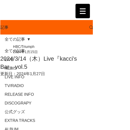
KATSUMI
記事
全ての記事
HBC/Triumph
全ての記事
2024年1月15日
2024/3/14（木）Live『kacci's
LIVE
Bar』vol.5
NEWS
更新日：
2024年1月27日
LIVE INFO
TV/RADIO
RELEASE INFO
DISCOGRAPY
公式グッズ
EXTRA TRACKS
ALBUM