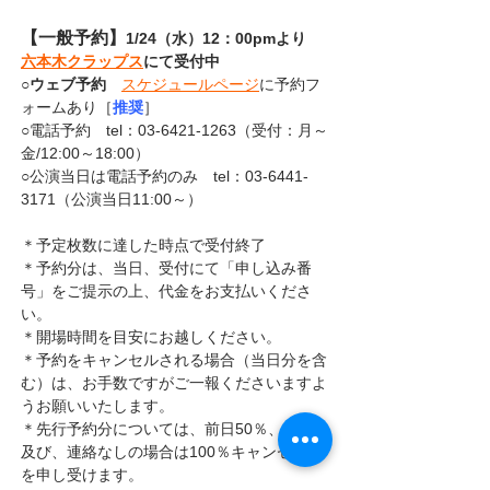
【一般予約】
1/24（水）12：00pmより　
六本木クラップス
にて受付中
○
ウェブ予約
スケジュールページ
に予約フ
ォームあり［
推奨
］
○電話予約　tel：03-6421-1263（受付：月～
金/12:00～18:00）
○公演当日は電話予約のみ　tel：03-6441-
3171（公演当日11:00～）
＊予定枚数に達した時点で受付終了
＊予約分は、当日、受付にて「申し込み番
号」をご提示の上、代金をお支払いくださ
い。
＊開場時間を目安にお越しください。
＊予約をキャンセルされる場合（当日分を含
む）は、お手数ですがご一報くださいますよ
うお願いいたします。
＊先行予約分については、前日50％、当日、
及び、連絡なしの場合は100％キャンセル料
を申し受けます。