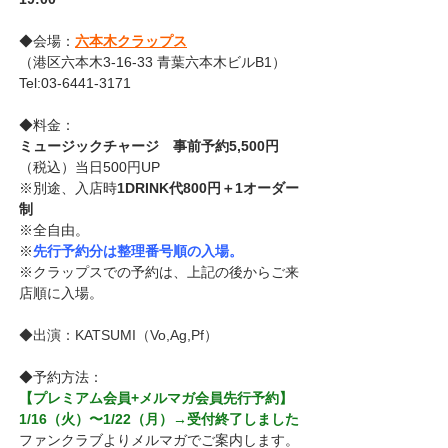
◆会場：
六本木クラップス
（港区六本木3-16-33 青葉六本木ビルB1）
Tel:03-6441-3171
◆料金：
ミュージックチャージ　事前予約5,500円
（税込）当日500円UP
※別途、入店時
1DRINK代800円＋1オーダー
制 
※全自由。
※
先行予約分は整理番号順の入場。
※クラップスでの予約は、上記の後からご来
店順に入場。
◆出演：KATSUMI（Vo,Ag,Pf）
◆予約方法：
【プレミアム会員+メルマガ会員先行予約】
1/16（火）〜1/22（月）→受付終了しました
ファンクラブよりメルマガでご案内します。