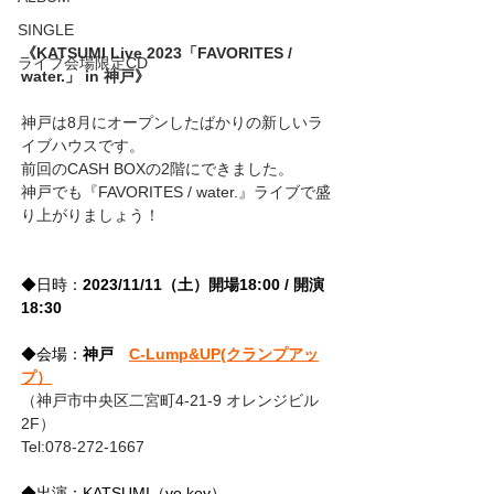
SINGLE
《KATSUMI Live 2023「FAVORITES / 
ライブ会場限定CD
water.」 in 神戸》
神戸は8月にオープンしたばかりの新しいラ
イブハウスです。
前回のCASH BOXの2階にできました。
神戸でも『FAVORITES / water.』ライブで盛
り上がりましょう！
◆日時：
2023/11/11（土）開場18:00 / 開演
18:30
◆会場：
神戸　
C-Lump&UP(クランプアッ
プ）
（神戸市中央区二宮町4-21-9 オレンジビル
2F）
Tel:078-272-1667
◆出演：KATSUMI（vo,key）