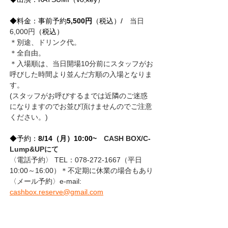
◆料金：事前予約
5,500円
（税込）/
　当日
6,000円
（税込）
＊別途、ドリンク代。
＊全自由。
＊入場順は、当日開場10分前にスタッフがお
呼びした時間より並んだ方順の入場となりま
す。
(スタッフがお呼びするまでは近隣のご迷惑
になりますのでお並び頂けませんのでご注意
ください。)
◆予約：
8/14（月）10:00~　
CASH BOX/C-
Lump&UP
にて
〈電話予約〉 TEL：078-272-1667（平日 
10:00～16:00）＊不定期に休業の場合もあり
〈メール予約〉e-mail: 
cashbox.reserve@gmail.com